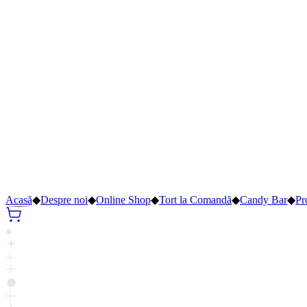
Acasă
◆
Despre noi
◆
Online Shop
◆
Tort la Comandă
◆
Candy Bar
◆
Pr