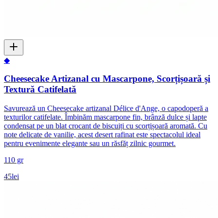
◆
Cheesecake Artizanal cu Mascarpone, Scorțișoară și
Textură Catifelată
Savurează un Cheesecake artizanal Délice d'Ange, o capodoperă a
texturilor catifelate. Îmbinăm mascarpone fin, brânză dulce și lapte
condensat pe un blat crocant de biscuiți cu scorțișoară aromată. Cu
note delicate de vanilie, acest desert rafinat este spectacolul ideal
pentru evenimente elegante sau un răsfăț zilnic gourmet.
110 gr
45
lei