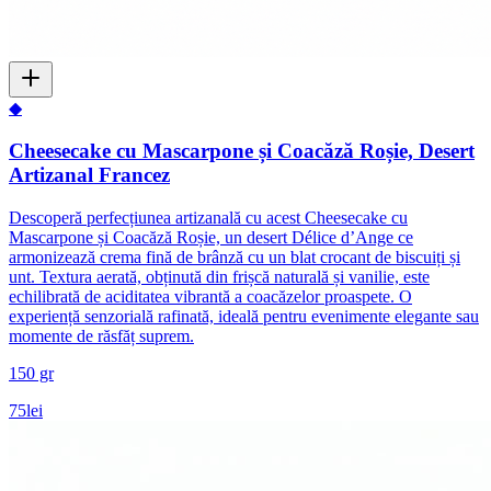
◆
Cheesecake cu Mascarpone și Coacăză Roșie, Desert
Artizanal Francez
Descoperă perfecțiunea artizanală cu acest Cheesecake cu
Mascarpone și Coacăză Roșie, un desert Délice d’Ange ce
armonizează crema fină de brânză cu un blat crocant de biscuiți și
unt. Textura aerată, obținută din frișcă naturală și vanilie, este
echilibrată de aciditatea vibrantă a coacăzelor proaspete. O
experiență senzorială rafinată, ideală pentru evenimente elegante sau
momente de răsfăț suprem.
150 gr
75
lei