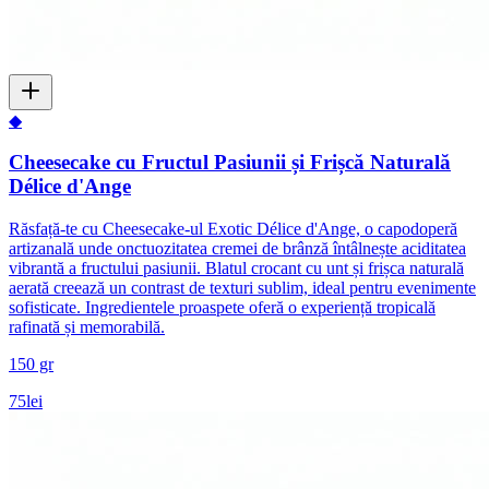
◆
Cheesecake cu Fructul Pasiunii și Frișcă Naturală
Délice d'Ange
Răsfață-te cu Cheesecake-ul Exotic Délice d'Ange, o capodoperă
artizanală unde onctuozitatea cremei de brânză întâlnește aciditatea
vibrantă a fructului pasiunii. Blatul crocant cu unt și frișca naturală
aerată creează un contrast de texturi sublim, ideal pentru evenimente
sofisticate. Ingredientele proaspete oferă o experiență tropicală
rafinată și memorabilă.
150 gr
75
lei