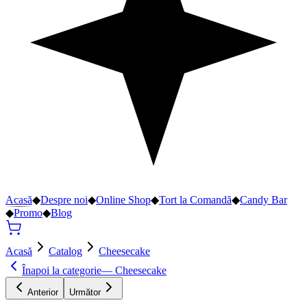
Acasă
◆
Despre noi
◆
Online Shop
◆
Tort la Comandă
◆
Candy Bar
◆
Promo
◆
Blog
Acasă
Catalog
Cheesecake
Înapoi la categorie
—
Cheesecake
Anterior
Următor