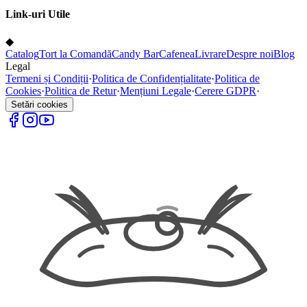
Link-uri Utile
◆
Catalog
Tort la Comandă
Candy Bar
Cafenea
Livrare
Despre noi
Blog
Legal
Termeni și Condiții
·
Politica de Confidențialitate
·
Politica de
Cookies
·
Politica de Retur
·
Mențiuni Legale
·
Cerere GDPR
·
Setări cookies