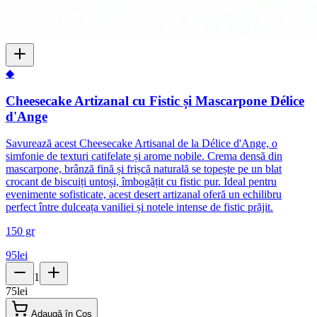
◆
Cheesecake Artizanal cu Fistic și Mascarpone Délice
d'Ange
Savurează acest Cheesecake Artisanal de la Délice d'Ange, o
simfonie de texturi catifelate și arome nobile. Crema densă din
mascarpone, brânză fină și frișcă naturală se topește pe un blat
crocant de biscuiți untoși, îmbogățit cu fistic pur. Ideal pentru
evenimente sofisticate, acest desert artizanal oferă un echilibru
perfect între dulceața vaniliei și notele intense de fistic prăjit.
150 gr
95
lei
1
75
lei
Adaugă în Coș