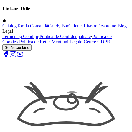
Link-uri Utile
◆
Catalog
Tort la Comandă
Candy Bar
Cafenea
Livrare
Despre noi
Blog
Legal
Termeni și Condiții
·
Politica de Confidențialitate
·
Politica de
Cookies
·
Politica de Retur
·
Mențiuni Legale
·
Cerere GDPR
·
Setări cookies