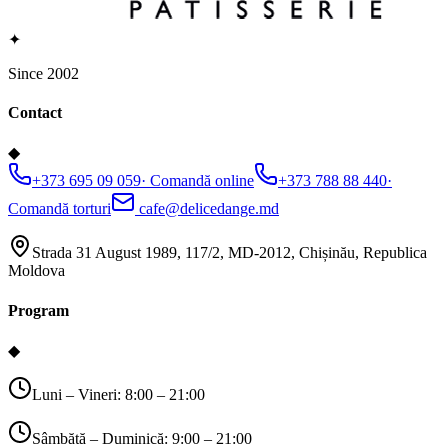
✦
Since 2002
Contact
◆
+373 695 09 059
·
Comandă online
+373 788 88 440
·
Comandă torturi
cafe@delicedange.md
Strada 31 August 1989, 117/2, MD-2012, Chișinău, Republica
Moldova
Program
◆
Luni – Vineri: 8:00 – 21:00
Sâmbătă – Duminică: 9:00 – 21:00