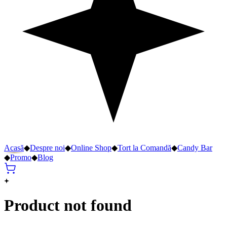
Acasă
◆
Despre noi
◆
Online Shop
◆
Tort la Comandă
◆
Candy Bar
◆
Promo
◆
Blog
Product not found