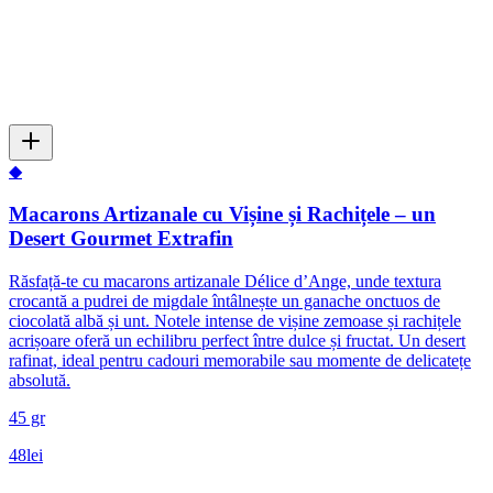
◆
Macarons Artizanale cu Vișine și Rachițele – un
Desert Gourmet Extrafin
Răsfață-te cu macarons artizanale Délice d’Ange, unde textura
crocantă a pudrei de migdale întâlnește un ganache onctuos de
ciocolată albă și unt. Notele intense de vișine zemoase și rachițele
acrișoare oferă un echilibru perfect între dulce și fructat. Un desert
rafinat, ideal pentru cadouri memorabile sau momente de delicatețe
absolută.
45 gr
48
lei