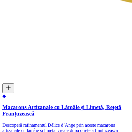
◆
Macarons Artizanale cu Lămâie și Limetă, Rețetă
Franțuzească
Descoperă rafinamentul Délice d’Ange prin aceste macarons
artizanale cu lămâie și limetă, create după o rețetă franțuzească