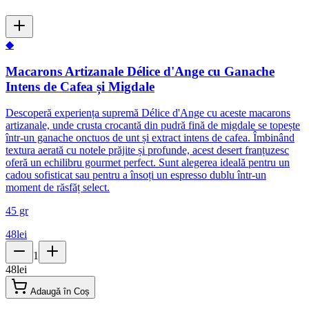
◆
Macarons Artizanale Délice d'Ange cu Ganache
Intens de Cafea și Migdale
Descoperă experiența supremă Délice d'Ange cu aceste macarons
artizanale, unde crusta crocantă din pudră fină de migdale se topește
într-un ganache onctuos de unt și extract intens de cafea. Îmbinând
textura aerată cu notele prăjite și profunde, acest desert franțuzesc
oferă un echilibru gourmet perfect. Sunt alegerea ideală pentru un
cadou sofisticat sau pentru a însoți un espresso dublu într-un
moment de răsfăț select.
45 gr
48
lei
1
48
lei
Adaugă în Coș