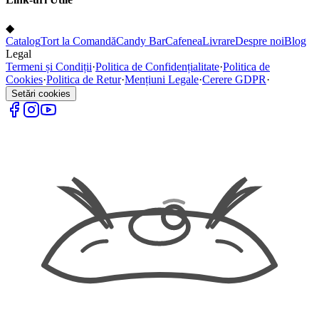
◆
Catalog
Tort la Comandă
Candy Bar
Cafenea
Livrare
Despre noi
Blog
Legal
Termeni și Condiții
·
Politica de Confidențialitate
·
Politica de
Cookies
·
Politica de Retur
·
Mențiuni Legale
·
Cerere GDPR
·
Setări cookies