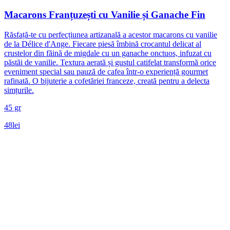
Macarons Franțuzești cu Vanilie și Ganache Fin
Răsfață-te cu perfecțiunea artizanală a acestor macarons cu vanilie
de la Délice d'Ange. Fiecare piesă îmbină crocantul delicat al
crustelor din făină de migdale cu un ganache onctuos, infuzat cu
păstăi de vanilie. Textura aerată și gustul catifelat transformă orice
eveniment special sau pauză de cafea într-o experiență gourmet
rafinată. O bijuterie a cofetăriei franceze, creată pentru a delecta
simțurile.
45 gr
48
lei