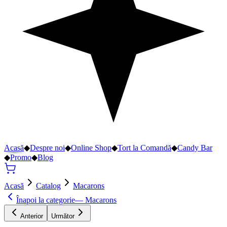
Acasă
◆
Despre noi
◆
Online Shop
◆
Tort la Comandă
◆
Candy Bar
◆
Promo
◆
Blog
Acasă
Catalog
Macarons
Înapoi la categorie
—
Macarons
Anterior
Următor