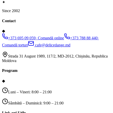
✦
Since 2002
Contact
◆
+373 695 09 059
·
Comandă online
+373 788 88 440
·
Comandă torturi
cafe@delicedange.md
Strada 31 August 1989, 117/2, MD-2012, Chișinău, Republica
Moldova
Program
◆
Luni – Vineri: 8:00 – 21:00
Sâmbătă – Duminică: 9:00 – 21:00
Link-uri Utile