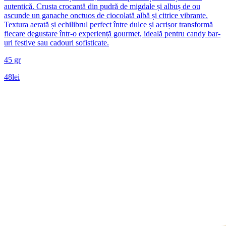
autentică. Crusta crocantă din pudră de migdale și albuș de ou
ascunde un ganache onctuos de ciocolată albă și citrice vibrante.
Textura aerată și echilibrul perfect între dulce și acrișor transformă
fiecare degustare într-o experiență gourmet, ideală pentru candy bar-
uri festive sau cadouri sofisticate.
45 gr
48
lei