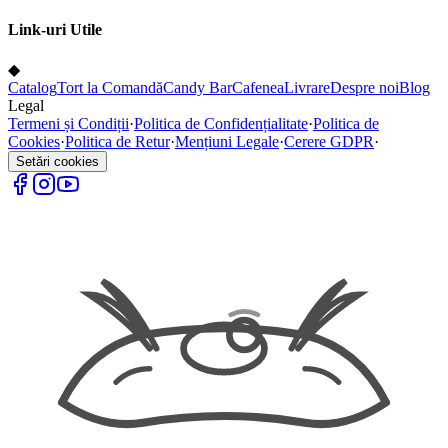
Link-uri Utile
◆
Catalog
Tort la Comandă
Candy Bar
Cafenea
Livrare
Despre noi
Blog
Legal
Termeni și Condiții
·
Politica de Confidențialitate
·
Politica de
Cookies
·
Politica de Retur
·
Mențiuni Legale
·
Cerere GDPR
·
Setări cookies