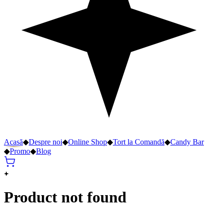
Acasă
◆
Despre noi
◆
Online Shop
◆
Tort la Comandă
◆
Candy Bar
◆
Promo
◆
Blog
Product not found