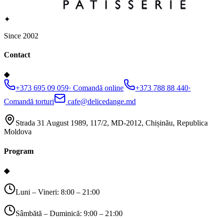
✦
Since 2002
Contact
◆
+373 695 09 059
·
Comandă online
+373 788 88 440
·
Comandă torturi
cafe@delicedange.md
Strada 31 August 1989, 117/2, MD-2012, Chișinău, Republica
Moldova
Program
◆
Luni – Vineri: 8:00 – 21:00
Sâmbătă – Duminică: 9:00 – 21:00