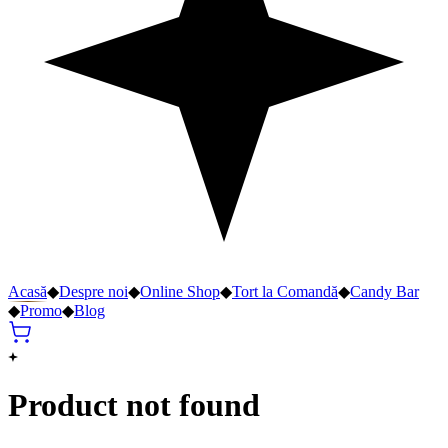
Acasă
◆
Despre noi
◆
Online Shop
◆
Tort la Comandă
◆
Candy Bar
◆
Promo
◆
Blog
Product not found