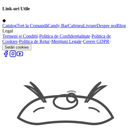
Link-uri Utile
◆
Catalog
Tort la Comandă
Candy Bar
Cafenea
Livrare
Despre noi
Blog
Legal
Termeni și Condiții
·
Politica de Confidențialitate
·
Politica de
Cookies
·
Politica de Retur
·
Mențiuni Legale
·
Cerere GDPR
·
Setări cookies