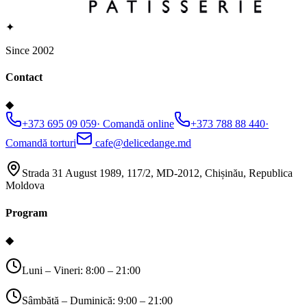
✦
Since 2002
Contact
◆
+373 695 09 059
·
Comandă online
+373 788 88 440
·
Comandă torturi
cafe@delicedange.md
Strada 31 August 1989, 117/2, MD-2012, Chișinău, Republica
Moldova
Program
◆
Luni – Vineri: 8:00 – 21:00
Sâmbătă – Duminică: 9:00 – 21:00