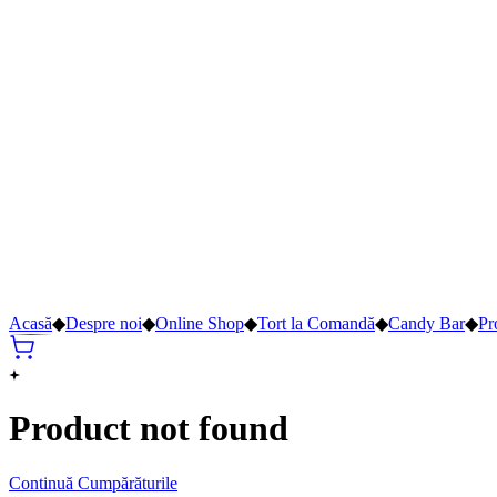
Acasă
◆
Despre noi
◆
Online Shop
◆
Tort la Comandă
◆
Candy Bar
◆
Pr
Product not found
Continuă Cumpărăturile