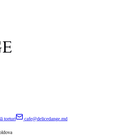
 torturi
cafe@delicedange.md
oldova