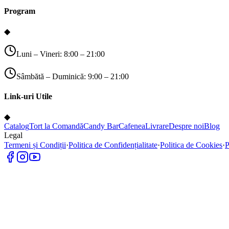
Program
◆
Luni – Vineri: 8:00 – 21:00
Sâmbătă – Duminică: 9:00 – 21:00
Link-uri Utile
◆
Catalog
Tort la Comandă
Candy Bar
Cafenea
Livrare
Despre noi
Blog
Legal
Termeni și Condiții
·
Politica de Confidențialitate
·
Politica de Cookies
·
P