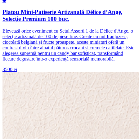
◆
Platou Mini-Patiserie Artizanală Délice d’Ange,
Selecție Premium 100 buc.
Elevează orice eveniment cu Setul Assorti 1 de la Délice d'Ange, o
selecție artizanală de 100 de piese fine. Create cu unt franțuzesc,
ciocolată belgiană și fructe proaspete, aceste miniaturi oferă un
contrast divin între aluatul păturos crocant și cremele catifelate. Este
alegerea supremă pentru un candy bar sofisticat, transformând
fiecare degustare într-o experiență senzorială memorabilă.
3500
lei