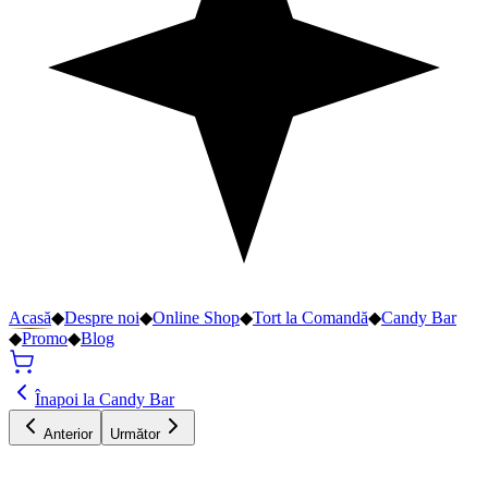
Acasă
◆
Despre noi
◆
Online Shop
◆
Tort la Comandă
◆
Candy Bar
◆
Promo
◆
Blog
Înapoi la Candy Bar
Anterior
Următor