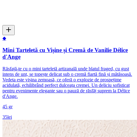
◆
Mini Tarteletă cu Vișine și Cremă de Vanilie Délice
d'Ange
Răsfață-te cu o mini tarteletă artizanală unde blatul fraged, cu gust
intens de unt, se topește delicat sub o cremă fiartă fină și mătăsoasă.
Vedeta este vișina zemoasă, ce oferă o explozie de prospețime
acidulată, echilibrând perfect dulceața cremei. Un deliciu sofisticat
pentru evenimente elegante sau o pauză de răsfăț suprem la Délice
d'Ange.
45 gr
35
lei