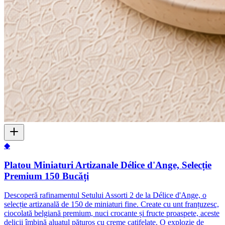
◆
Platou Miniaturi Artizanale Délice d'Ange, Selecție
Premium 150 Bucăți
Descoperă rafinamentul Setului Assorti 2 de la Délice d'Ange, o
selecție artizanală de 150 de miniaturi fine. Create cu unt franțuzesc,
ciocolată belgiană premium, nuci crocante și fructe proaspete, aceste
delicii îmbină aluatul păturos cu creme catifelate. O explozie de