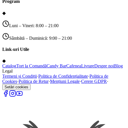
Program
◆
Luni – Vineri: 8:00 – 21:00
Sâmbătă – Duminică: 9:00 – 21:00
Link-uri Utile
◆
Catalog
Tort la Comandă
Candy Bar
Cafenea
Livrare
Despre noi
Blog
Legal
Termeni și Condiții
·
Politica de Confidențialitate
·
Politica de
Cookies
·
Politica de Retur
·
Mențiuni Legale
·
Cerere GDPR
·
Setări cookies