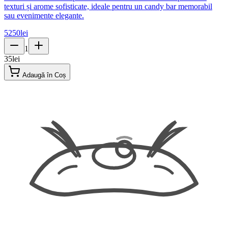
texturi și arome sofisticate, ideale pentru un candy bar memorabil
sau evenimente elegante.
5250
lei
1
35
lei
Adaugă în Coș