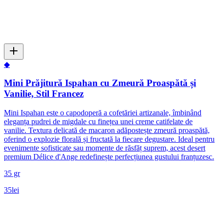
◆
Mini Prăjitură Ispahan cu Zmeură Proaspătă și
Vanilie, Stil Francez
Mini Ispahan este o capodoperă a cofetăriei artizanale, îmbinând
eleganța pudrei de migdale cu finețea unei creme catifelate de
vanilie. Textura delicată de macaron adăpostește zmeură proaspătă,
oferind o explozie florală și fructată la fiecare degustare. Ideal pentru
evenimente sofisticate sau momente de răsfăț suprem, acest desert
premium Délice d'Ange redefinește perfecțiunea gustului franțuzesc.
35 gr
35
lei