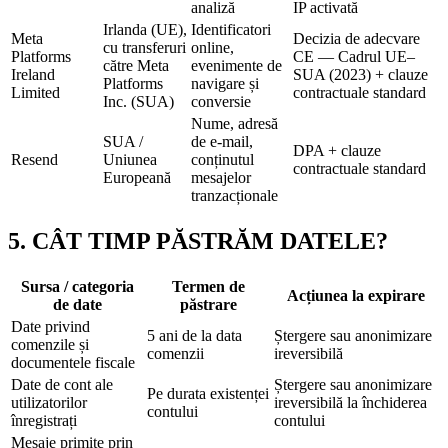
analiză
IP activată
Irlanda (UE),
Identificatori
Meta
Decizia de adecvare
cu transferuri
online,
Platforms
CE — Cadrul UE–
către Meta
evenimente de
Ireland
SUA (2023) + clauze
Platforms
navigare și
Limited
contractuale standard
Inc. (SUA)
conversie
Nume, adresă
SUA /
de e-mail,
DPA + clauze
Resend
Uniunea
conținutul
contractuale standard
Europeană
mesajelor
tranzacționale
5. CÂT TIMP PĂSTRĂM DATELE?
Sursa / categoria
Termen de
Acțiunea la expirare
de date
păstrare
Date privind
5 ani de la data
Ștergere sau anonimizare
comenzile și
comenzii
ireversibilă
documentele fiscale
Date de cont ale
Ștergere sau anonimizare
Pe durata existenței
utilizatorilor
ireversibilă la închiderea
contului
înregistrați
contului
Mesaje primite prin