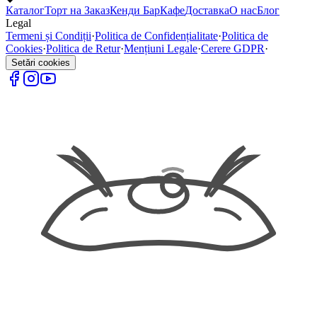
Каталог
Торт на Заказ
Кенди Бар
Кафе
Доставка
О нас
Блог
Legal
Termeni și Condiții
·
Politica de Confidențialitate
·
Politica de
Cookies
·
Politica de Retur
·
Mențiuni Legale
·
Cerere GDPR
·
Setări cookies