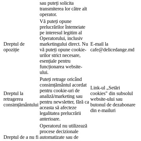
sau puteți solicita
transmiterea lor către alt
operator.
Vă puteți opune
prelucrărilor întemeiate
pe interesul legitim al
Operatorului, inclusiv
Dreptul de
marketingului direct. Nu
E-mail la
opoziție
vă puteți opune cookie-
cafe@delicedange.md
urilor strict necesare,
esențiale pentru
funcționarea website-
ului.
Puteți retrage oricând
consimțământul acordat
Link-ul „Setări
pentru cookie-uri de
Dreptul la
cookies" din subsolul
analiză/marketing sau
retragerea
website-ului sau
pentru newsletter, fără ca
consimțământului
butonul de dezabonare
aceasta să afecteze
din e-mailuri
legalitatea prelucrării
anterioare.
Operatorul nu utilizează
procese decizionale
Dreptul de a nu fi
automatizate sau de