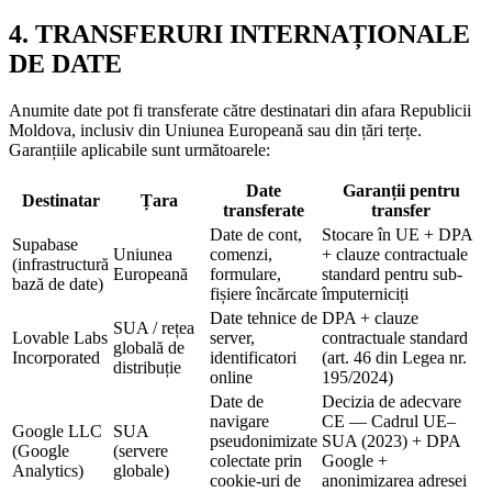
4. TRANSFERURI INTERNAȚIONALE
DE DATE
Anumite date pot fi transferate către destinatari din afara Republicii
Moldova, inclusiv din Uniunea Europeană sau din țări terțe.
Garanțiile aplicabile sunt următoarele:
Date
Garanții pentru
Destinatar
Țara
transferate
transfer
Date de cont,
Stocare în UE + DPA
Supabase
Uniunea
comenzi,
+ clauze contractuale
(infrastructură
Europeană
formulare,
standard pentru sub-
bază de date)
fișiere încărcate
împuterniciți
Date tehnice de
DPA + clauze
SUA / rețea
Lovable Labs
server,
contractuale standard
globală de
Incorporated
identificatori
(art. 46 din Legea nr.
distribuție
online
195/2024)
Date de
Decizia de adecvare
navigare
CE — Cadrul UE–
Google LLC
SUA
pseudonimizate
SUA (2023) + DPA
(Google
(servere
colectate prin
Google +
Analytics)
globale)
cookie-uri de
anonimizarea adresei