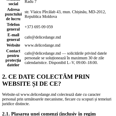
Radu 7
social
Adresa
str. Vlaicu Pîrcălab 43, mun. Chișinău, MD-2012,
punctului
Republica Moldova
de lucru
Telefon
+373 695 09 059
general
E-mail
cafe@delicedange.md
general
Website
www.delicedange.md
Contact
cafe@delicedange.md — solicitările privind datele
pentru
personale se soluționează în maximum 30 de zile
protecția
calendaristice. Disponibil L–V, 09:00–18:00.
datelor
2. CE DATE COLECTĂM PRIN
WEBSITE ȘI DE CE?
Website-ul www.delicedange.md colectează date cu caracter
personal prin următoarele mecanisme, fiecare cu scopuri și temeiuri
juridice distincte.
2.1. Plasarea unei comenzi (inclusiv în regim