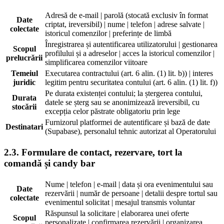
Adresă de e-mail | parolă (stocată exclusiv în format
Date
criptat, ireversibil) | nume | telefon | adrese salvate |
colectate
istoricul comenzilor | preferințe de limbă
Înregistrarea și autentificarea utilizatorului | gestionarea
Scopul
profilului și a adreselor | acces la istoricul comenzilor |
prelucrării
simplificarea comenzilor viitoare
Temeiul
Executarea contractului (art. 6 alin. (1) lit. b)) | interes
juridic
legitim pentru securitatea contului (art. 6 alin. (1) lit. f))
Pe durata existenței contului; la ștergerea contului,
Durata
datele se șterg sau se anonimizează ireversibil, cu
stocării
excepția celor păstrate obligatoriu prin lege
Furnizorul platformei de autentificare și bază de date
Destinatari
(Supabase), personalul tehnic autorizat al Operatorului
2.3. Formulare de contact, rezervare, tort la
comandă și candy bar
Nume | telefon | e-mail | data și ora evenimentului sau
Date
rezervării | număr de persoane | detalii despre tortul sau
colectate
evenimentul solicitat | mesajul transmis voluntar
Răspunsul la solicitare | elaborarea unei oferte
Scopul
personalizate | confirmarea rezervării | organizarea