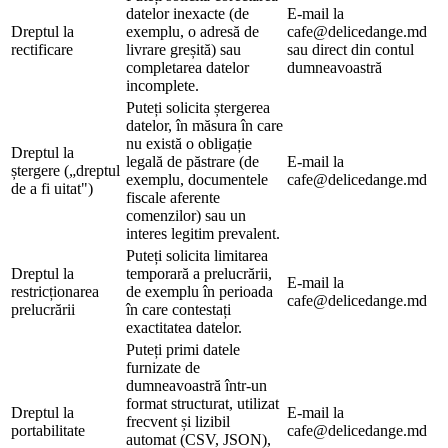
datelor inexacte (de
E-mail la
Dreptul la
exemplu, o adresă de
cafe@delicedange.md
rectificare
livrare greșită) sau
sau direct din contul
completarea datelor
dumneavoastră
incomplete.
Puteți solicita ștergerea
datelor, în măsura în care
nu există o obligație
Dreptul la
legală de păstrare (de
E-mail la
ștergere („dreptul
exemplu, documentele
cafe@delicedange.md
de a fi uitat")
fiscale aferente
comenzilor) sau un
interes legitim prevalent.
Puteți solicita limitarea
Dreptul la
temporară a prelucrării,
E-mail la
restricționarea
de exemplu în perioada
cafe@delicedange.md
prelucrării
în care contestați
exactitatea datelor.
Puteți primi datele
furnizate de
dumneavoastră într-un
format structurat, utilizat
Dreptul la
E-mail la
frecvent și lizibil
portabilitate
cafe@delicedange.md
automat (CSV, JSON),