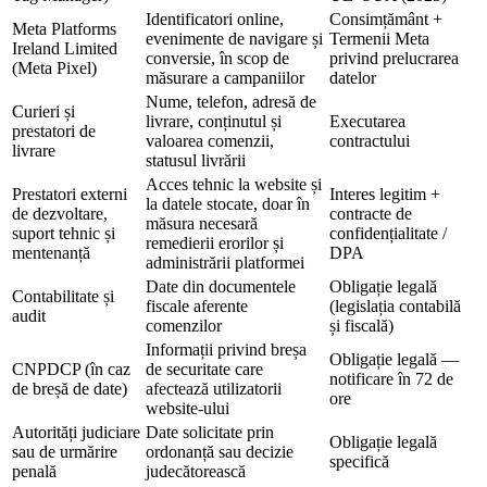
Identificatori online,
Consimțământ +
Meta Platforms
evenimente de navigare și
Termenii Meta
Ireland Limited
conversie, în scop de
privind prelucrarea
(Meta Pixel)
măsurare a campaniilor
datelor
Nume, telefon, adresă de
Curieri și
livrare, conținutul și
Executarea
prestatori de
valoarea comenzii,
contractului
livrare
statusul livrării
Acces tehnic la website și
Prestatori externi
Interes legitim +
la datele stocate, doar în
de dezvoltare,
contracte de
măsura necesară
suport tehnic și
confidențialitate /
remedierii erorilor și
mentenanță
DPA
administrării platformei
Date din documentele
Obligație legală
Contabilitate și
fiscale aferente
(legislația contabilă
audit
comenzilor
și fiscală)
Informații privind breșa
Obligație legală —
CNPDCP (în caz
de securitate care
notificare în 72 de
de breșă de date)
afectează utilizatorii
ore
website-ului
Autorități judiciare
Date solicitate prin
Obligație legală
sau de urmărire
ordonanță sau decizie
specifică
penală
judecătorească