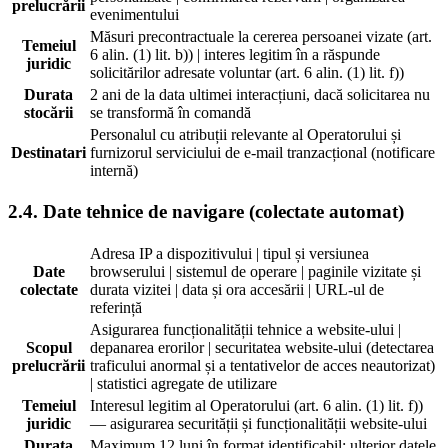
prelucrării
evenimentului
Măsuri precontractuale la cererea persoanei vizate (art.
Temeiul
6 alin. (1) lit. b)) | interes legitim în a răspunde
juridic
solicitărilor adresate voluntar (art. 6 alin. (1) lit. f))
Durata
2 ani de la data ultimei interacțiuni, dacă solicitarea nu
stocării
se transformă în comandă
Personalul cu atribuții relevante al Operatorului și
Destinatari
furnizorul serviciului de e-mail tranzacțional (notificare
internă)
2.4. Date tehnice de navigare (colectate automat)
Adresa IP a dispozitivului | tipul și versiunea
Date
browserului | sistemul de operare | paginile vizitate și
colectate
durata vizitei | data și ora accesării | URL-ul de
referință
Asigurarea funcționalității tehnice a website-ului |
Scopul
depanarea erorilor | securitatea website-ului (detectarea
prelucrării
traficului anormal și a tentativelor de acces neautorizat)
| statistici agregate de utilizare
Temeiul
Interesul legitim al Operatorului (art. 6 alin. (1) lit. f))
juridic
— asigurarea securității și funcționalității website-ului
Durata
Maximum 12 luni în format identificabil; ulterior datele