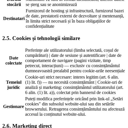
stocării
se șterg sau se anonimizează
Furnizorul de hosting și infrastructură, furnizorul bazei
de date, prestatorii externi de dezvoltare și mentenanță,
Destinatari
în limita strict necesară și în baza obligațiilor de
confidențialitate
2.5. Cookies și tehnologii similare
Preferințe ale utilizatorului (limba selectată, coșul de
cumpărături) | date de sesiune și autentificare | date de
Date
comportament de navigare (pagini vizitate, timp
colectate
petrecut, interacțiuni) — exclusiv cu consimțământul
dumneavoastră prealabil pentru cookie-urile neesențiale
Cookie-uri strict necesare: interes legitim (art. 6 alin.
Temeiul
(1) lit. f)) — nu necesită consimțământ | Cookie-uri de
juridic
analiză și marketing: consimțământul utilizatorului (art.
6 alin. (1) lit. a)), colectat prin bannerul de cookies
Puteți modifica preferințele oricând prin link-ul „Setări
cookies" din subsolul website-ului sau din setările
Gestionare
browserului. Retragerea consimțământului nu afectează
accesul la conținutul website-ului.
2.6. Marketing direct