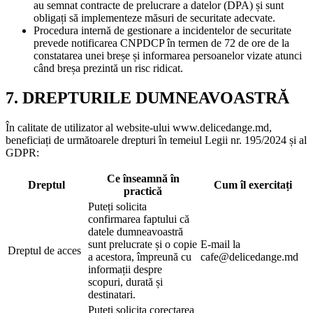
au semnat contracte de prelucrare a datelor (DPA) și sunt
obligați să implementeze măsuri de securitate adecvate.
Procedura internă de gestionare a incidentelor de securitate
prevede notificarea CNPDCP în termen de 72 de ore de la
constatarea unei breșe și informarea persoanelor vizate atunci
când breșa prezintă un risc ridicat.
7. DREPTURILE DUMNEAVOASTRĂ
În calitate de utilizator al website-ului www.delicedange.md,
beneficiați de următoarele drepturi în temeiul Legii nr. 195/2024 și al
GDPR:
Ce înseamnă în
Dreptul
Cum îl exercitați
practică
Puteți solicita
confirmarea faptului că
datele dumneavoastră
sunt prelucrate și o copie
E-mail la
Dreptul de acces
a acestora, împreună cu
cafe@delicedange.md
informații despre
scopuri, durată și
destinatari.
Puteți solicita corectarea