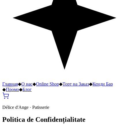
Главная
◆
О нас
◆
Online Shop
◆
Торт на Заказ
◆
Кенди Бар
◆
Промо
◆
Блог
Délice d'Ange · Patisserie
Politica de Confidențialitate