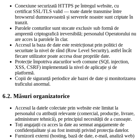
Conexiune securizată HTTPS pe întregul website, cu
certificat SSL/TLS valid — toate datele transmise între
browserul dumneavoastră și serverele noastre sunt criptate în
tranzit.
Parolele conturilor sunt stocate exclusiv sub formă de
amprentă criptografică ireversibilă; personalul Operatorului nu
are acces la parolele în clar.
Accesul la baza de date este restricționat prin politici de
securitate la nivel de rând (Row Level Security), astfel încât
fiecare utilizator poate accesa doar propriile date.
Protecție împotriva atacurilor web comune (SQL injection,
XSS, CSRF) implementată la nivel de aplicație și de
platformă.
Copii de siguranță periodice ale bazei de date și monitorizarea
traficului anormal.
6.2. Măsuri organizatorice
Accesul la datele colectate prin website este limitat la
personalul cu atribuții relevante (comercial, producție, livrare,
administrare tehnică), pe principiul necesității de a cunoaște.
Toți angajații cu acces la date au semnat angajamente de
confidențialitate și au fost instruiți privind protecția datelor.
Furnizorii externi (hosting, bază de date, e-mail, analiză web)