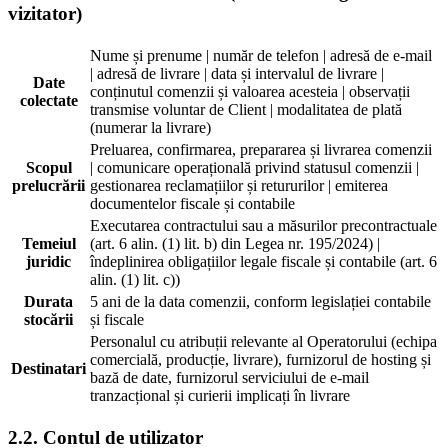
vizitator)
Nume și prenume | număr de telefon | adresă de e-mail
| adresă de livrare | data și intervalul de livrare |
Date
conținutul comenzii și valoarea acesteia | observații
colectate
transmise voluntar de Client | modalitatea de plată
(numerar la livrare)
Preluarea, confirmarea, prepararea și livrarea comenzii
Scopul
| comunicare operațională privind statusul comenzii |
prelucrării
gestionarea reclamațiilor și retururilor | emiterea
documentelor fiscale și contabile
Executarea contractului sau a măsurilor precontractuale
Temeiul
(art. 6 alin. (1) lit. b) din Legea nr. 195/2024) |
juridic
îndeplinirea obligațiilor legale fiscale și contabile (art. 6
alin. (1) lit. c))
Durata
5 ani de la data comenzii, conform legislației contabile
stocării
și fiscale
Personalul cu atribuții relevante al Operatorului (echipa
comercială, producție, livrare), furnizorul de hosting și
Destinatari
bază de date, furnizorul serviciului de e-mail
tranzacțional și curierii implicați în livrare
2.2. Contul de utilizator