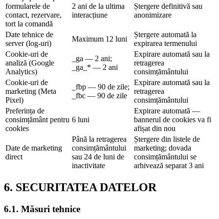
formularele de
2 ani de la ultima
Ștergere definitivă sau
contact, rezervare,
interacțiune
anonimizare
tort la comandă
Date tehnice de
Ștergere automată la
Maximum 12 luni
server (log-uri)
expirarea termenului
Cookie-uri de
Expirare automată sau la
_ga — 2 ani;
analiză (Google
retragerea
_ga_* — 2 ani
Analytics)
consimțământului
Cookie-uri de
Expirare automată sau la
_fbp — 90 de zile;
marketing (Meta
retragerea
_fbc — 90 de zile
Pixel)
consimțământului
Preferința de
Expirare automată —
consimțământ pentru
6 luni
bannerul de cookies va fi
cookies
afișat din nou
Până la retragerea
Ștergere din listele de
Date de marketing
consimțământului
marketing; dovada
direct
sau 24 de luni de
consimțământului se
inactivitate
arhivează separat 3 ani
6. SECURITATEA DATELOR
6.1. Măsuri tehnice