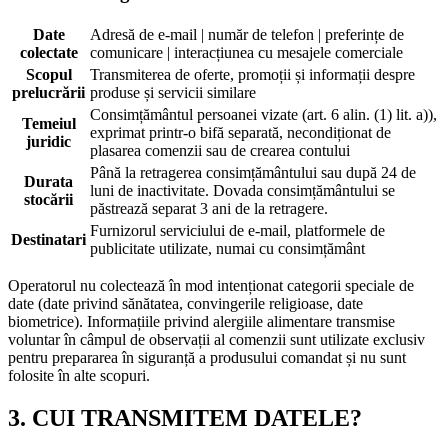
Date
Adresă de e-mail | număr de telefon | preferințe de
colectate
comunicare | interacțiunea cu mesajele comerciale
Scopul
Transmiterea de oferte, promoții și informații despre
prelucrării
produse și servicii similare
Consimțământul persoanei vizate (art. 6 alin. (1) lit. a)),
Temeiul
exprimat printr-o bifă separată, necondiționat de
juridic
plasarea comenzii sau de crearea contului
Până la retragerea consimțământului sau după 24 de
Durata
luni de inactivitate. Dovada consimțământului se
stocării
păstrează separat 3 ani de la retragere.
Furnizorul serviciului de e-mail, platformele de
Destinatari
publicitate utilizate, numai cu consimțământ
Operatorul nu colectează în mod intenționat categorii speciale de
date (date privind sănătatea, convingerile religioase, date
biometrice). Informațiile privind alergiile alimentare transmise
voluntar în câmpul de observații al comenzii sunt utilizate exclusiv
pentru prepararea în siguranță a produsului comandat și nu sunt
folosite în alte scopuri.
3. CUI TRANSMITEM DATELE?