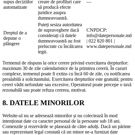
supus deciziilor
creare de profiluri care
—
automatizate
să producă efecte
juridice asupra
dumneavoastră.
Puteți sesiza autoritatea
de supraveghere dacă
CNPDCP:
Dreptul de a
considerați că datele
info@datepersonale.md
depune o
dumneavoastră au fost
| 022 820 801 |
plângere
prelucrate cu încălcarea
www.datepersonale.md
legii.
Termenul de răspuns la orice cerere privind exercitarea drepturilor:
maximum 30 de zile calendaristice de la primirea cererii. În cazuri
complexe, termenul poate fi extins cu încă 60 de zile, cu notificarea
prealabilă a solicitantului. Exercitarea drepturilor este gratuită; pentru
cereri vădit nefondate sau excesive, Operatorul poate percepe o taxă
rezonabilă sau poate refuza cererea, motivat.
8. DATELE MINORILOR
Website-ul nu se adresează minorilor și nu colectează în mod
intenționat date cu caracter personal de la persoane sub 18 ani.
Comenzile și rezervările se plasează de către adulți. Dacă un părinte
sau reprezentant legal constată că un minor ne-a furnizat date