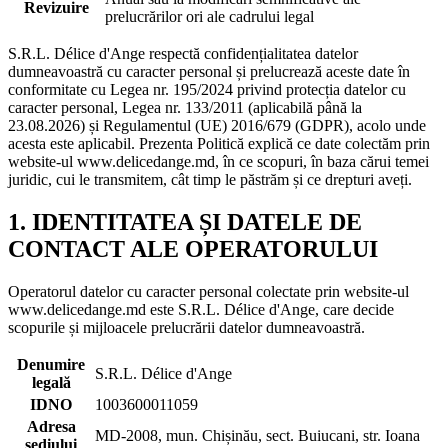
Revizuire
prelucrărilor ori ale cadrului legal
S.R.L. Délice d'Ange respectă confidențialitatea datelor
dumneavoastră cu caracter personal și prelucrează aceste date în
conformitate cu Legea nr. 195/2024 privind protecția datelor cu
caracter personal, Legea nr. 133/2011 (aplicabilă până la
23.08.2026) și Regulamentul (UE) 2016/679 (GDPR), acolo unde
acesta este aplicabil. Prezenta Politică explică ce date colectăm prin
website-ul www.delicedange.md, în ce scopuri, în baza cărui temei
juridic, cui le transmitem, cât timp le păstrăm și ce drepturi aveți.
1. IDENTITATEA ȘI DATELE DE
CONTACT ALE OPERATORULUI
Operatorul datelor cu caracter personal colectate prin website-ul
www.delicedange.md este S.R.L. Délice d'Ange, care decide
scopurile și mijloacele prelucrării datelor dumneavoastră.
Denumire
S.R.L. Délice d'Ange
legală
IDNO
1003600011059
Adresa
MD-2008, mun. Chișinău, sect. Buiucani, str. Ioana
sediului