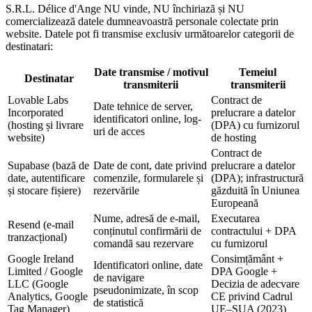
S.R.L. Délice d'Ange NU vinde, NU închiriază și NU
comercializează datele dumneavoastră personale colectate prin
website. Datele pot fi transmise exclusiv următoarelor categorii de
destinatari:
Date transmise / motivul
Temeiul
Destinatar
transmiterii
transmiterii
Lovable Labs
Contract de
Date tehnice de server,
Incorporated
prelucrare a datelor
identificatori online, log-
(hosting și livrare
(DPA) cu furnizorul
uri de acces
website)
de hosting
Contract de
Supabase (bază de
Date de cont, date privind
prelucrare a datelor
date, autentificare
comenzile, formularele și
(DPA); infrastructură
și stocare fișiere)
rezervările
găzduită în Uniunea
Europeană
Nume, adresă de e-mail,
Executarea
Resend (e-mail
conținutul confirmării de
contractului + DPA
tranzacțional)
comandă sau rezervare
cu furnizorul
Google Ireland
Consimțământ +
Identificatori online, date
Limited / Google
DPA Google +
de navigare
LLC (Google
Decizia de adecvare
pseudonimizate, în scop
Analytics, Google
CE privind Cadrul
de statistică
Tag Manager)
UE–SUA (2023)