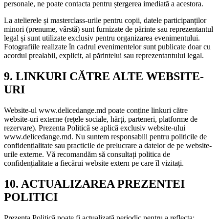
personale, ne poate contacta pentru ștergerea imediată a acestora.
La atelierele și masterclass-urile pentru copii, datele participanților
minori (prenume, vârstă) sunt furnizate de părinte sau reprezentantul
legal și sunt utilizate exclusiv pentru organizarea evenimentului.
Fotografiile realizate în cadrul evenimentelor sunt publicate doar cu
acordul prealabil, explicit, al părintelui sau reprezentantului legal.
9. LINKURI CĂTRE ALTE WEBSITE-
URI
Website-ul www.delicedange.md poate conține linkuri către
website-uri externe (rețele sociale, hărți, parteneri, platforme de
rezervare). Prezenta Politică se aplică exclusiv website-ului
www.delicedange.md. Nu suntem responsabili pentru politicile de
confidențialitate sau practicile de prelucrare a datelor de pe website-
urile externe. Vă recomandăm să consultați politica de
confidențialitate a fiecărui website extern pe care îl vizitați.
10. ACTUALIZAREA PREZENTEI
POLITICI
Prezenta Politică poate fi actualizată periodic pentru a reflecta: