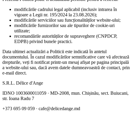
modificările cadrului legal aplicabil (inclusiv intrarea în
vigoare a Legii nr. 195/2024 la 23.08.2026);
modificările serviciilor sau funcționalităților website-ului;
modificările furnizorilor sau ale tipurilor de cookie-uri
utilizate;
recomandările autorităților de supraveghere (CNPDCP,
EDPB) privind bunele practici.
Data ultimei actualizări a Politicii este indicată în antetul
documentului. În cazul modificărilor semnificative care vă afectează
drepturile, veți fi notificat printr-un mesaj afișat pe pagina principală
a website-ului sau, dacă avem datele dumneavoastră de contact, prin
e-mail direct.
S.R.L. Délice d'Ange
IDNO
1003600011059
·
MD-2008, mun. Chișinău, sect. Buiucani,
str. Ioana Radu 7
+373 695 09 059
·
cafe@delicedange.md