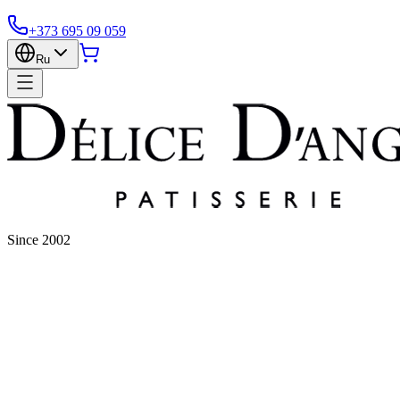
+373 695 09 059
Ru
Since 2002