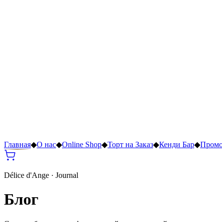
Главная
◆
О нас
◆
Online Shop
◆
Торт на Заказ
◆
Кенди Бар
◆
Пром
Délice d'Ange · Journal
Блог