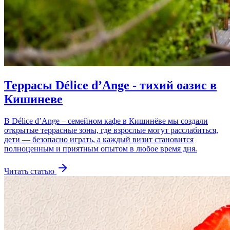
Террасы Délice d’Ange - тихий оазис в
Кишиневе
В Délice d’Ange – семейном кафе в Кишинёве мы создали
открытые террасные зоны, где взрослые могут расслабиться,
дети — безопасно играть, а каждый визит становится
полноценным и приятным опытом в любое время дня.
Читать статью