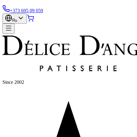
+373 695 09 059
Ru
Since 2002