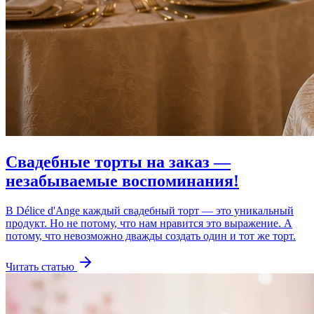
Свадебные торты на заказ —
незабываемые воспоминания!
В Délice d'Ange каждый свадебный торт — это уникальный
продукт. Но не потому, что нам нравится это выражение. А
потому, что невозможно дважды создать один и тот же торт.
Читать статью