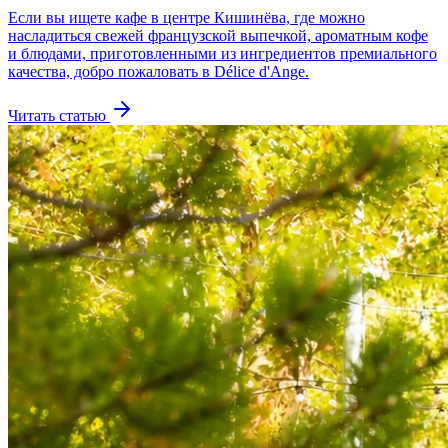
Если вы ищете кафе в центре Кишинёва, где можно
насладиться свежей французской выпечкой, ароматным кофе
и блюдами, приготовленными из ингредиентов премиального
качества, добро пожаловать в Délice d'Ange.
Читать статью