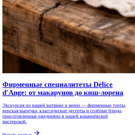
Фирменные специалитеты Délice
d'Ange: от макарунов до киш-лорена
Экскурсия по нашей витрине и меню — фирменные торты,
венская выпечка, классические десерты и солёные блюда,
приготовленные ежедневно в нашей кишинёвской
мастерской.
Читать статью