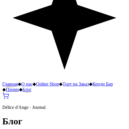
Главная
◆
О нас
◆
Online Shop
◆
Торт на Заказ
◆
Кенди Бар
◆
Промо
◆
Блог
Délice d'Ange · Journal
Блог