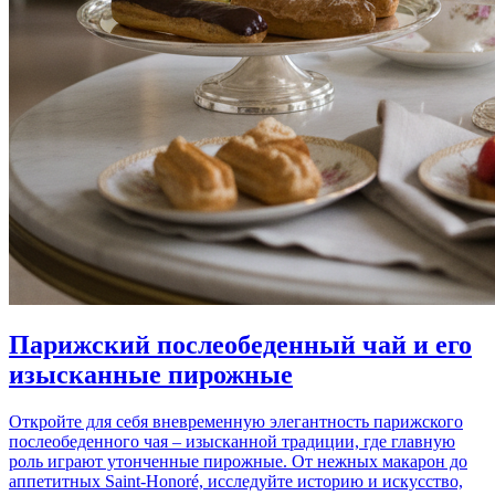
Парижский послеобеденный чай и его
изысканные пирожные
Откройте для себя вневременную элегантность парижского
послеобеденного чая – изысканной традиции, где главную
роль играют утонченные пирожные. От нежных макарон до
аппетитных Saint-Honoré, исследуйте историю и искусство,