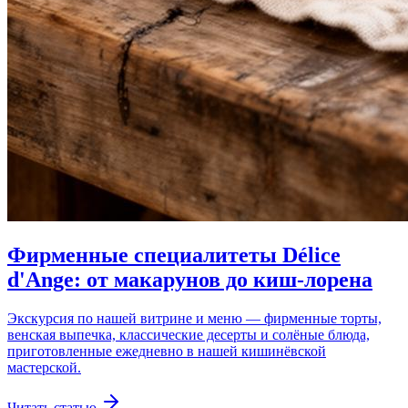
Фирменные специалитеты Délice
d'Ange: от макарунов до киш-лорена
Экскурсия по нашей витрине и меню — фирменные торты,
венская выпечка, классические десерты и солёные блюда,
приготовленные ежедневно в нашей кишинёвской
мастерской.
Читать статью