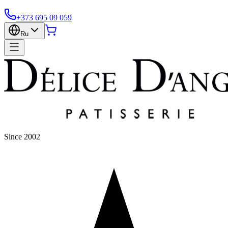
+373 695 09 059
Ru
Since 2002