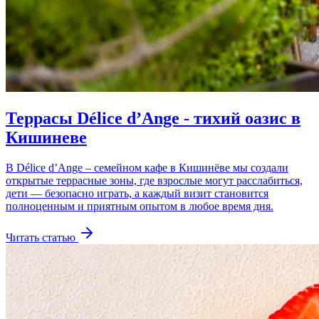
Террасы Délice d’Ange - тихий оазис в
Кишиневе
В Délice d’Ange – семейном кафе в Кишинёве мы создали
открытые террасные зоны, где взрослые могут расслабиться,
дети — безопасно играть, а каждый визит становится
полноценным и приятным опытом в любое время дня.
Читать статью