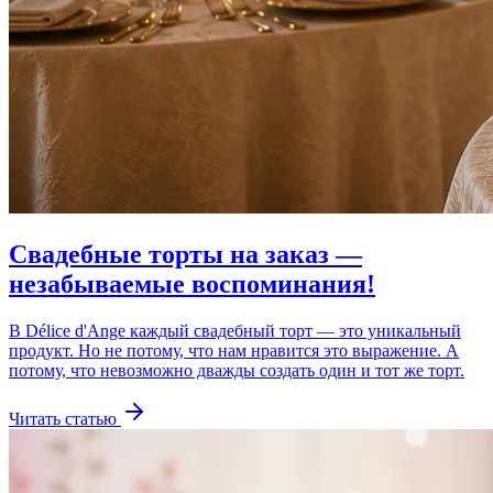
Свадебные торты на заказ —
незабываемые воспоминания!
В Délice d'Ange каждый свадебный торт — это уникальный
продукт. Но не потому, что нам нравится это выражение. А
потому, что невозможно дважды создать один и тот же торт.
Читать статью