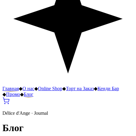
Главная
◆
О нас
◆
Online Shop
◆
Торт на Заказ
◆
Кенди Бар
◆
Промо
◆
Блог
Délice d'Ange · Journal
Блог