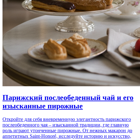
Парижский послеобеденный чай и его
изысканные пирожные
Откройте для себя вневременную элегантность парижского
послеобеденного чая – изысканной традиции, где главную
роль играют утонченные пирожные. От нежных макарон до
аппетитных Saint-Honoré, исследуйте историю и искусство,