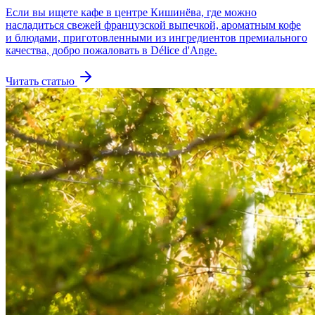
Если вы ищете кафе в центре Кишинёва, где можно
насладиться свежей французской выпечкой, ароматным кофе
и блюдами, приготовленными из ингредиентов премиального
качества, добро пожаловать в Délice d'Ange.
Читать статью