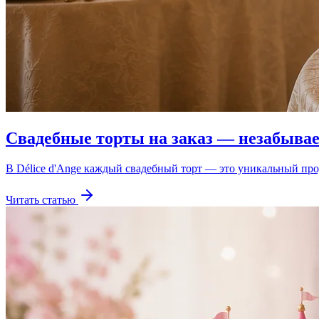
Свадебные торты на заказ — незабыва
В Délice d'Ange каждый свадебный торт — это уникальный прод
Читать статью