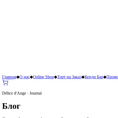
Главная
◆
О нас
◆
Online Shop
◆
Торт на Заказ
◆
Кенди Бар
◆
Пром
Délice d'Ange · Journal
Блог