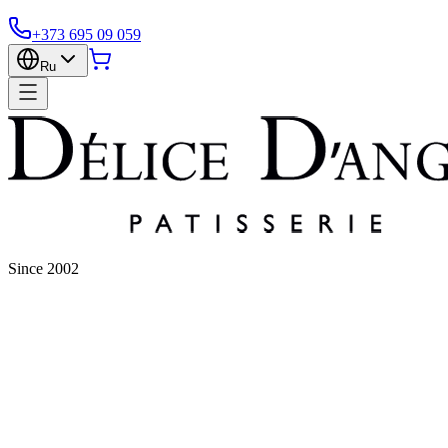
+373 695 09 059
Ru
Since 2002