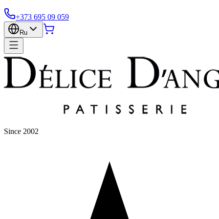
+373 695 09 059
Ru
Since 2002