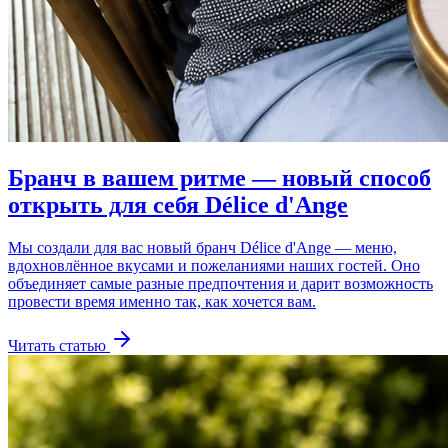
Бранч в вашем ритме — новый способ
открыть для себя Délice d'Ange
Мы создали для вас новый бранч Délice d'Ange — меню,
вдохновлённое вкусами и пожеланиями наших гостей. Оно
объединяет самые разные предпочтения и дарит возможность
провести время именно так, как хочется вам.
Читать статью