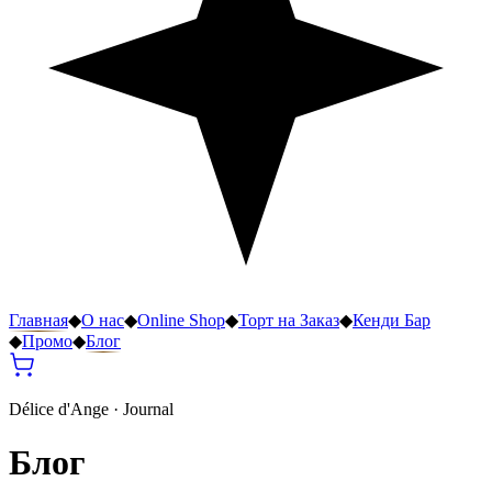
Главная
◆
О нас
◆
Online Shop
◆
Торт на Заказ
◆
Кенди Бар
◆
Промо
◆
Блог
Délice d'Ange · Journal
Блог