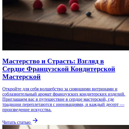
Мастерство и Страсть: Взгляд в
Сердце Французской Кондитерской
Мастерской
Откройте для себя волшебство за сияющими витринами и
соблазнительный аромат французских кондитерских изделий.
Приглашаем вас в путешествие в сердце мастерской, где
традиции переплетаются с инновациями, и каждый десерт —
произведение искусства.
Читать статью