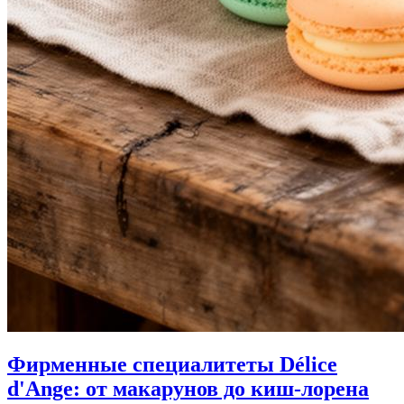
Фирменные специалитеты Délice
d'Ange: от макарунов до киш-лорена