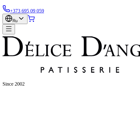
+373 695 09 059
Ru
Since 2002