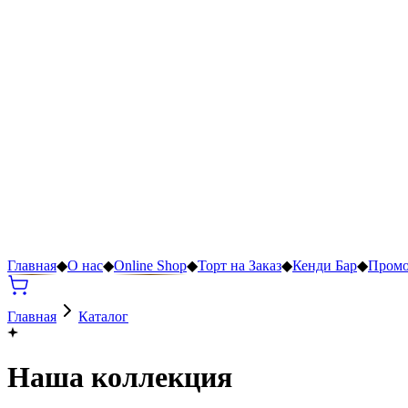
Главная
◆
О нас
◆
Online Shop
◆
Торт на Заказ
◆
Кенди Бар
◆
Пром
Главная
Каталог
Наша коллекция