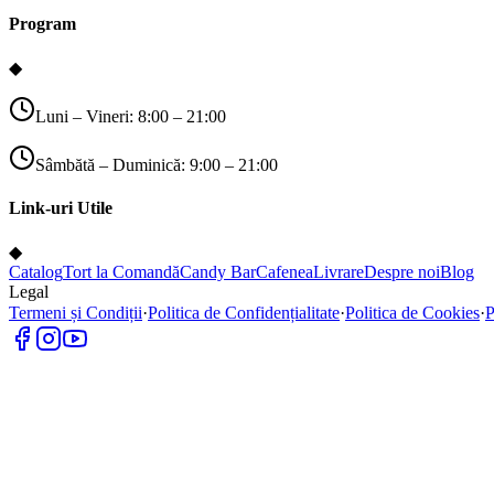
Program
◆
Luni – Vineri: 8:00 – 21:00
Sâmbătă – Duminică: 9:00 – 21:00
Link-uri Utile
◆
Catalog
Tort la Comandă
Candy Bar
Cafenea
Livrare
Despre noi
Blog
Legal
Termeni și Condiții
·
Politica de Confidențialitate
·
Politica de Cookies
·
P