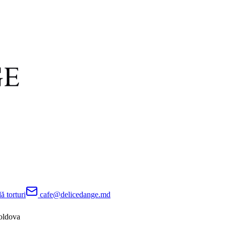
 torturi
cafe@delicedange.md
oldova