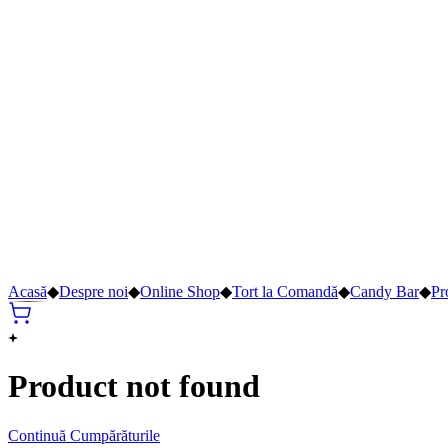
Acasă
◆
Despre noi
◆
Online Shop
◆
Tort la Comandă
◆
Candy Bar
◆
Pr
Product not found
Continuă Cumpărăturile