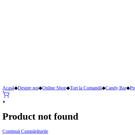
Acasă
◆
Despre noi
◆
Online Shop
◆
Tort la Comandă
◆
Candy Bar
◆
Pr
Product not found
Continuă Cumpărăturile