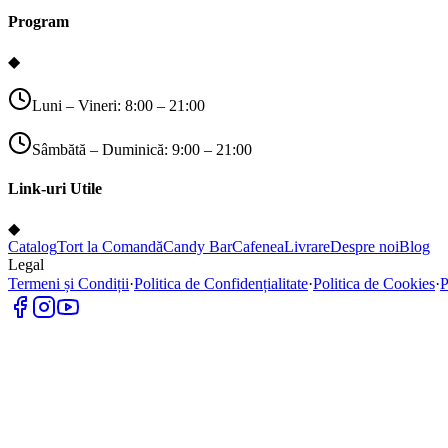
Program
◆
Luni – Vineri: 8:00 – 21:00
Sâmbătă – Duminică: 9:00 – 21:00
Link-uri Utile
◆
Catalog
Tort la Comandă
Candy Bar
Cafenea
Livrare
Despre noi
Blog
Legal
Termeni și Condiții
·
Politica de Confidențialitate
·
Politica de Cookies
·
P