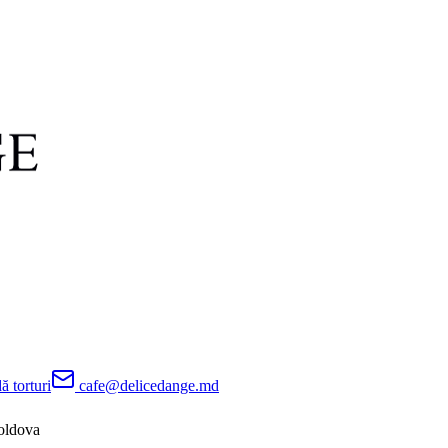
 torturi
cafe@delicedange.md
oldova