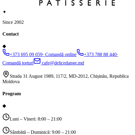
✦
Since 2002
Contact
◆
+373 695 09 059
·
Comandă online
+373 788 88 440
·
Comandă torturi
cafe@delicedange.md
Strada 31 August 1989, 117/2, MD-2012, Chișinău, Republica
Moldova
Program
◆
Luni – Vineri: 8:00 – 21:00
Sâmbătă – Duminică: 9:00 – 21:00