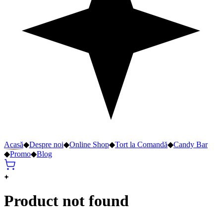
Acasă
◆
Despre noi
◆
Online Shop
◆
Tort la Comandă
◆
Candy Bar
◆
Promo
◆
Blog
Product not found