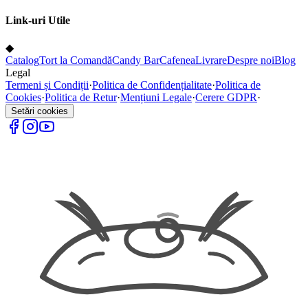
Link-uri Utile
◆
Catalog
Tort la Comandă
Candy Bar
Cafenea
Livrare
Despre noi
Blog
Legal
Termeni și Condiții
·
Politica de Confidențialitate
·
Politica de
Cookies
·
Politica de Retur
·
Mențiuni Legale
·
Cerere GDPR
·
Setări cookies