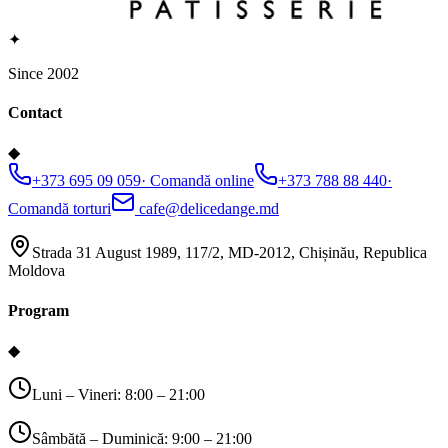
✦
Since 2002
Contact
◆
+373 695 09 059
·
Comandă online
+373 788 88 440
·
Comandă torturi
cafe@delicedange.md
Strada 31 August 1989, 117/2, MD-2012, Chișinău, Republica
Moldova
Program
◆
Luni – Vineri: 8:00 – 21:00
Sâmbătă – Duminică: 9:00 – 21:00