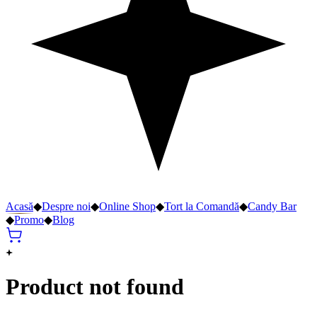
Acasă
◆
Despre noi
◆
Online Shop
◆
Tort la Comandă
◆
Candy Bar
◆
Promo
◆
Blog
Product not found