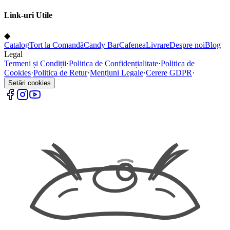
Link-uri Utile
◆
Catalog
Tort la Comandă
Candy Bar
Cafenea
Livrare
Despre noi
Blog
Legal
Termeni și Condiții
·
Politica de Confidențialitate
·
Politica de
Cookies
·
Politica de Retur
·
Mențiuni Legale
·
Cerere GDPR
·
Setări cookies