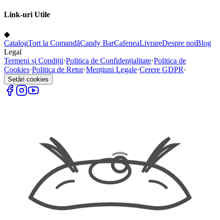
Link-uri Utile
◆
Catalog
Tort la Comandă
Candy Bar
Cafenea
Livrare
Despre noi
Blog
Legal
Termeni și Condiții
·
Politica de Confidențialitate
·
Politica de
Cookies
·
Politica de Retur
·
Mențiuni Legale
·
Cerere GDPR
·
Setări cookies