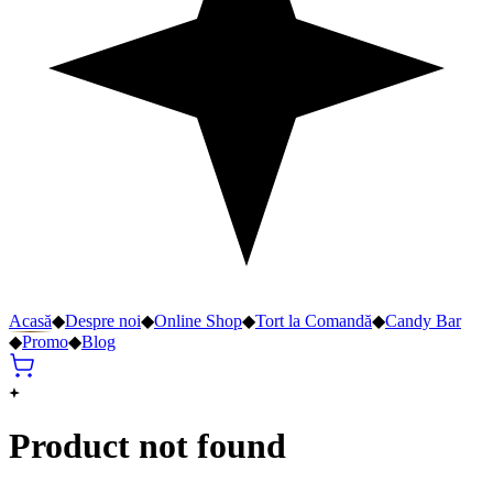
Acasă
◆
Despre noi
◆
Online Shop
◆
Tort la Comandă
◆
Candy Bar
◆
Promo
◆
Blog
Product not found