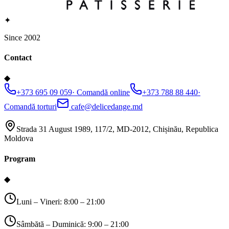
✦
Since 2002
Contact
◆
+373 695 09 059
·
Comandă online
+373 788 88 440
·
Comandă torturi
cafe@delicedange.md
Strada 31 August 1989, 117/2, MD-2012, Chișinău, Republica
Moldova
Program
◆
Luni – Vineri: 8:00 – 21:00
Sâmbătă – Duminică: 9:00 – 21:00