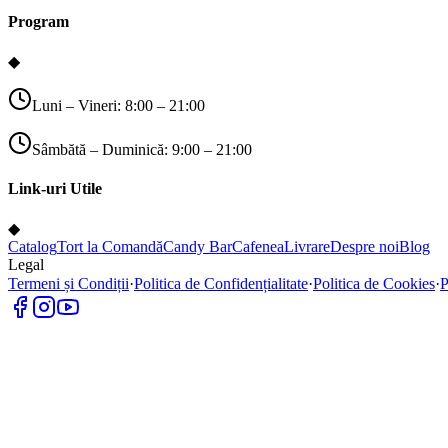
Program
◆
Luni – Vineri: 8:00 – 21:00
Sâmbătă – Duminică: 9:00 – 21:00
Link-uri Utile
◆
Catalog
Tort la Comandă
Candy Bar
Cafenea
Livrare
Despre noi
Blog
Legal
Termeni și Condiții
·
Politica de Confidențialitate
·
Politica de Cookies
·
P