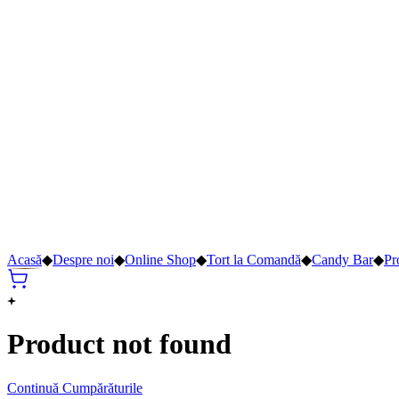
Acasă
◆
Despre noi
◆
Online Shop
◆
Tort la Comandă
◆
Candy Bar
◆
Pr
Product not found
Continuă Cumpărăturile