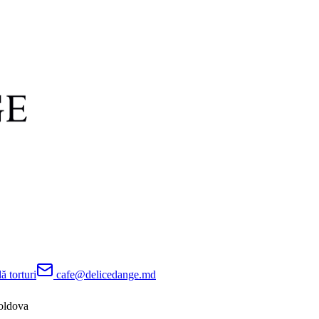
 torturi
cafe@delicedange.md
oldova