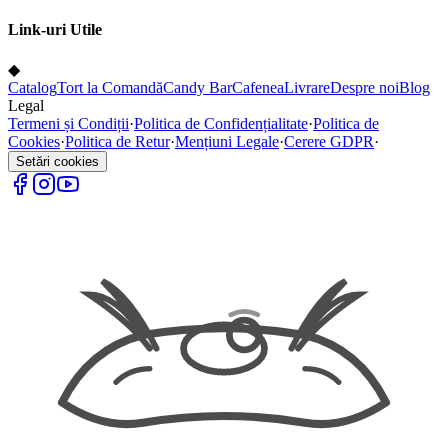
Link-uri Utile
◆
Catalog
Tort la Comandă
Candy Bar
Cafenea
Livrare
Despre noi
Blog
Legal
Termeni și Condiții
·
Politica de Confidențialitate
·
Politica de
Cookies
·
Politica de Retur
·
Mențiuni Legale
·
Cerere GDPR
·
Setări cookies