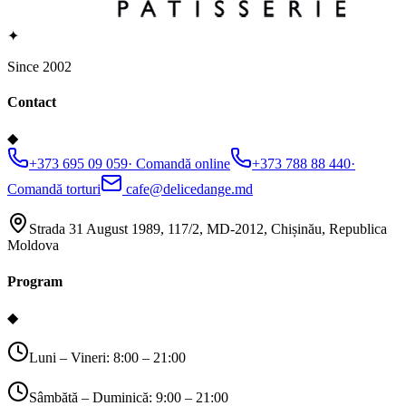
✦
Since 2002
Contact
◆
+373 695 09 059
·
Comandă online
+373 788 88 440
·
Comandă torturi
cafe@delicedange.md
Strada 31 August 1989, 117/2, MD-2012, Chișinău, Republica
Moldova
Program
◆
Luni – Vineri: 8:00 – 21:00
Sâmbătă – Duminică: 9:00 – 21:00