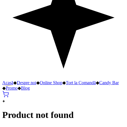
Acasă
◆
Despre noi
◆
Online Shop
◆
Tort la Comandă
◆
Candy Bar
◆
Promo
◆
Blog
Product not found