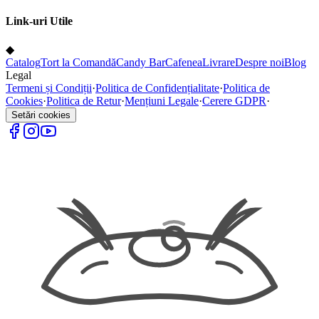
Link-uri Utile
◆
Catalog
Tort la Comandă
Candy Bar
Cafenea
Livrare
Despre noi
Blog
Legal
Termeni și Condiții
·
Politica de Confidențialitate
·
Politica de
Cookies
·
Politica de Retur
·
Mențiuni Legale
·
Cerere GDPR
·
Setări cookies