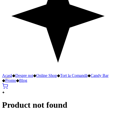
Acasă
◆
Despre noi
◆
Online Shop
◆
Tort la Comandă
◆
Candy Bar
◆
Promo
◆
Blog
Product not found