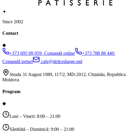
✦
Since 2002
Contact
◆
+373 695 09 059
·
Comandă online
+373 788 88 440
·
Comandă torturi
cafe@delicedange.md
Strada 31 August 1989, 117/2, MD-2012, Chișinău, Republica
Moldova
Program
◆
Luni – Vineri: 8:00 – 21:00
Sâmbătă – Duminică: 9:00 – 21:00