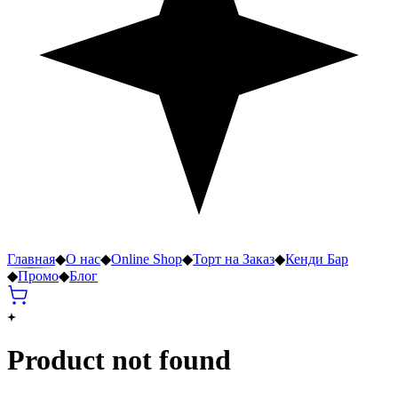
Главная
◆
О нас
◆
Online Shop
◆
Торт на Заказ
◆
Кенди Бар
◆
Промо
◆
Блог
Product not found