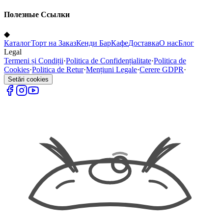
Полезные Ссылки
◆
Каталог
Торт на Заказ
Кенди Бар
Кафе
Доставка
О нас
Блог
Legal
Termeni și Condiții
·
Politica de Confidențialitate
·
Politica de
Cookies
·
Politica de Retur
·
Mențiuni Legale
·
Cerere GDPR
·
Setări cookies