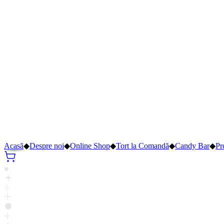
Acasă
◆
Despre noi
◆
Online Shop
◆
Tort la Comandă
◆
Candy Bar
◆
Pr