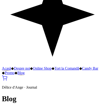
Acasă
◆
Despre noi
◆
Online Shop
◆
Tort la Comandă
◆
Candy Bar
◆
Promo
◆
Blog
Délice d'Ange · Journal
Blog