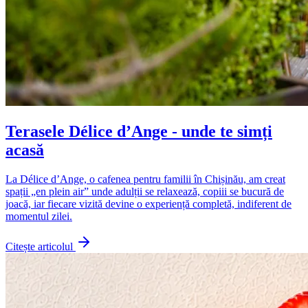
Terasele Délice d’Ange - unde te simți
acasă
La Délice d’Ange, o cafenea pentru familii în Chișinău, am creat
spații „en plein air” unde adulții se relaxează, copiii se bucură de
joacă, iar fiecare vizită devine o experiență completă, indiferent de
momentul zilei.
Citește articolul