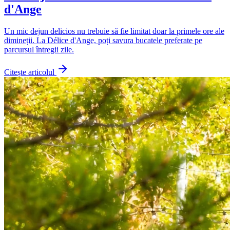
d'Ange
Un mic dejun delicios nu trebuie să fie limitat doar la primele ore ale
dimineții. La Délice d'Ange, poți savura bucatele preferate pe
parcursul întregii zile.
Citește articolul