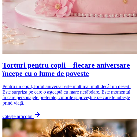
Torturi pentru copii – fiecare aniversare
începe cu o lume de poveste
Pentru un copil, tortul aniversar este mult mai mult decât un desert.
Este surpriza pe care o așteaptă cu mare nerăbdare. Este momentul
în care personajele preferate, culorile și poveștile pe care le iubește
prind viață.
Citește articolul