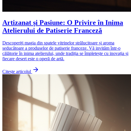
Artizanat și Pasiune: O Privire în Inima
Atelierului de Patiserie Franceză
Descoperiți magia din spatele vitrinelor strălucitoare și aroma
seducătoare a produselor de patiserie franceze. Vă invităm într-o
călătorie în inima atelierului, unde tradiția se împletește cu inovația și
fiecare desert este o operă de artă.
Citește articolul