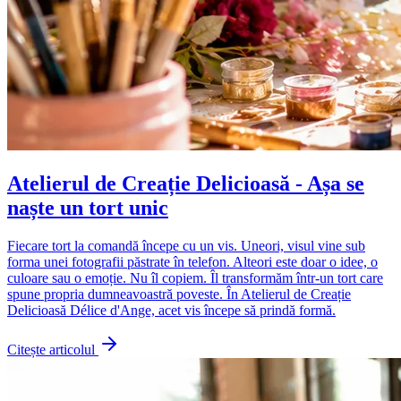
Atelierul de Creație Delicioasă - Așa se
naște un tort unic
Fiecare tort la comandă începe cu un vis. Uneori, visul vine sub
forma unei fotografii păstrate în telefon. Alteori este doar o idee, o
culoare sau o emoție. Nu îl copiem. Îl transformăm într-un tort care
spune propria dumneavoastră poveste. În Atelierul de Creație
Delicioasă Délice d'Ange, acet vis începe să prindă formă.
Citește articolul