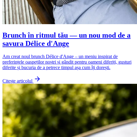
Brunch în ritmul tău — un nou mod de a
savura Délice d'Ange
Am creat noul brunch Délice d'Ange – un meniu inspirat de
preferințele oaspeților noștri și gândit pentru oameni diferiți, gusturi
diferite și bucuria de a petrece timpul așa cum îți dorești.
Citește articolul