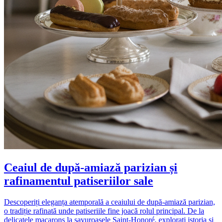
Ceaiul de după-amiază parizian și
rafinamentul patiseriilor sale
Descoperiți eleganța atemporală a ceaiului de după-amiază parizian,
o tradiție rafinată unde patiseriile fine joacă rolul principal. De la
delicatele macarons la savuroasele Saint-Honoré, explorați istoria și