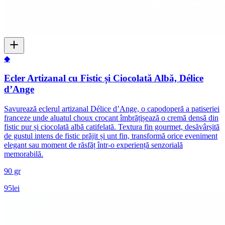
◆
Ecler Artizanal cu Fistic și Ciocolată Albă, Délice
d’Ange
Savurează eclerul artizanal Délice d’Ange, o capodoperă a patiseriei
franceze unde aluatul choux crocant îmbrățișează o cremă densă din
fistic pur și ciocolată albă catifelată. Textura fin gourmet, desăvârșită
de gustul intens de fistic prăjit și unt fin, transformă orice eveniment
elegant sau moment de răsfăț într-o experiență senzorială
memorabilă.
90 gr
95
lei