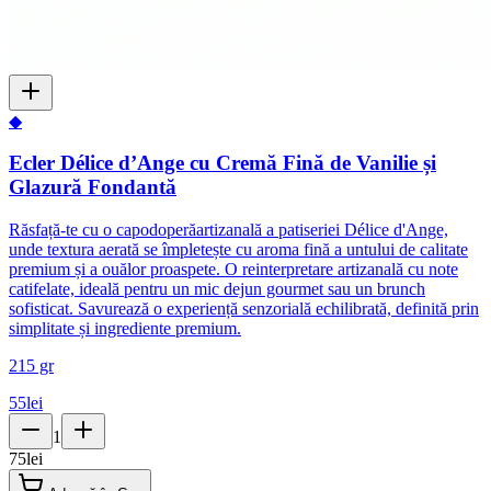
◆
Ecler Délice d’Ange cu Cremă Fină de Vanilie și
Glazură Fondantă
Răsfață-te cu o capodoperăartizanală a patiseriei Délice d'Ange,
unde textura aerată se împletește cu aroma fină a untului de calitate
premium și a ouălor proaspete. O reinterpretare artizanală cu note
catifelate, ideală pentru un mic dejun gourmet sau un brunch
sofisticat. Savurează o experiență senzorială echilibrată, definită prin
simplitate și ingrediente premium.
215 gr
55
lei
1
75
lei