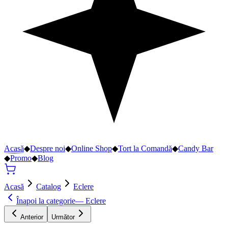
Acasă
◆
Despre noi
◆
Online Shop
◆
Tort la Comandă
◆
Candy Bar
◆
Promo
◆
Blog
Acasă
Catalog
Eclere
Înapoi la categorie
—
Eclere
Anterior
Următor