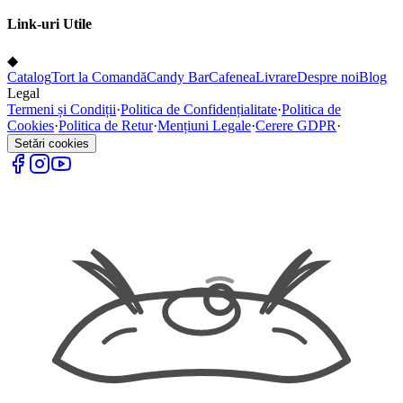
Link-uri Utile
◆
Catalog
Tort la Comandă
Candy Bar
Cafenea
Livrare
Despre noi
Blog
Legal
Termeni și Condiții
·
Politica de Confidențialitate
·
Politica de
Cookies
·
Politica de Retur
·
Mențiuni Legale
·
Cerere GDPR
·
Setări cookies