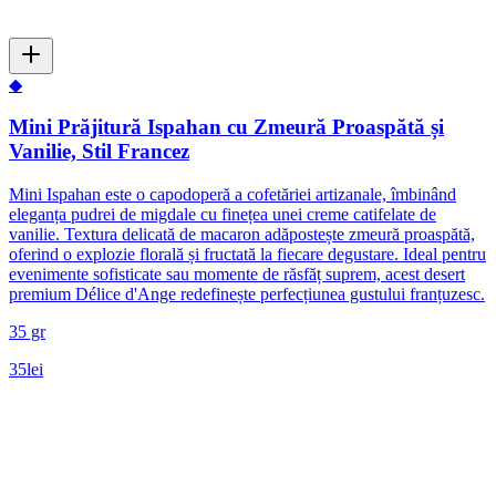
◆
Mini Prăjitură Ispahan cu Zmeură Proaspătă și
Vanilie, Stil Francez
Mini Ispahan este o capodoperă a cofetăriei artizanale, îmbinând
eleganța pudrei de migdale cu finețea unei creme catifelate de
vanilie. Textura delicată de macaron adăpostește zmeură proaspătă,
oferind o explozie florală și fructată la fiecare degustare. Ideal pentru
evenimente sofisticate sau momente de răsfăț suprem, acest desert
premium Délice d'Ange redefinește perfecțiunea gustului franțuzesc.
35 gr
35
lei