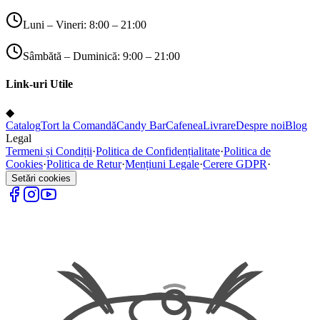
Luni – Vineri: 8:00 – 21:00
Sâmbătă – Duminică: 9:00 – 21:00
Link-uri Utile
◆
Catalog
Tort la Comandă
Candy Bar
Cafenea
Livrare
Despre noi
Blog
Legal
Termeni și Condiții
·
Politica de Confidențialitate
·
Politica de
Cookies
·
Politica de Retur
·
Mențiuni Legale
·
Cerere GDPR
·
Setări cookies