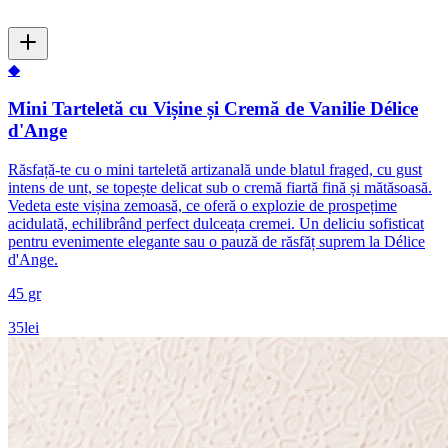
◆
Mini Tarteletă cu Vișine și Cremă de Vanilie Délice
d'Ange
Răsfață-te cu o mini tarteletă artizanală unde blatul fraged, cu gust
intens de unt, se topește delicat sub o cremă fiartă fină și mătăsoasă.
Vedeta este vișina zemoasă, ce oferă o explozie de prospețime
acidulată, echilibrând perfect dulceața cremei. Un deliciu sofisticat
pentru evenimente elegante sau o pauză de răsfăț suprem la Délice
d'Ange.
45 gr
35
lei