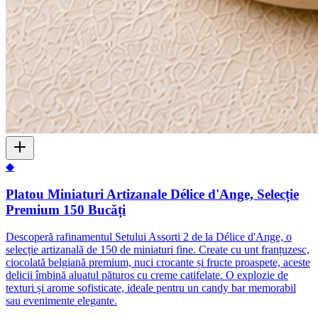
◆
Platou Miniaturi Artizanale Délice d'Ange, Selecție
Premium 150 Bucăți
Descoperă rafinamentul Setului Assorti 2 de la Délice d'Ange, o
selecție artizanală de 150 de miniaturi fine. Create cu unt franțuzesc,
ciocolată belgiană premium, nuci crocante și fructe proaspete, aceste
delicii îmbină aluatul păturos cu creme catifelate. O explozie de
texturi și arome sofisticate, ideale pentru un candy bar memorabil
sau evenimente elegante.