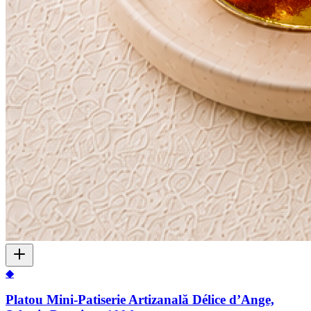
◆
Platou Mini-Patiserie Artizanală Délice d’Ange,