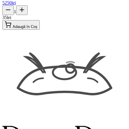
5250
lei
1
35
lei
Adaugă în Coș