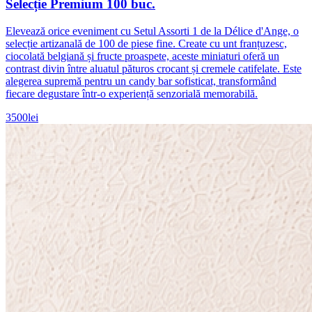
Selecție Premium 100 buc.
Elevează orice eveniment cu Setul Assorti 1 de la Délice d'Ange, o
selecție artizanală de 100 de piese fine. Create cu unt franțuzesc,
ciocolată belgiană și fructe proaspete, aceste miniaturi oferă un
contrast divin între aluatul păturos crocant și cremele catifelate. Este
alegerea supremă pentru un candy bar sofisticat, transformând
fiecare degustare într-o experiență senzorială memorabilă.
3500
lei