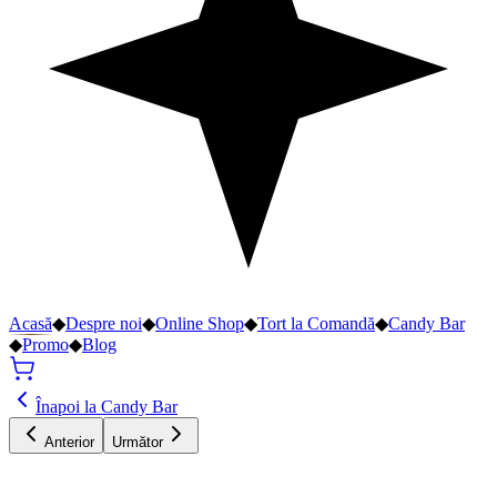
Acasă
◆
Despre noi
◆
Online Shop
◆
Tort la Comandă
◆
Candy Bar
◆
Promo
◆
Blog
Înapoi la Candy Bar
Anterior
Următor