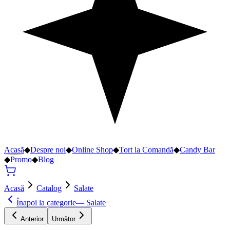
Acasă
◆
Despre noi
◆
Online Shop
◆
Tort la Comandă
◆
Candy Bar
◆
Promo
◆
Blog
Acasă
Catalog
Salate
Înapoi la categorie
—
Salate
Anterior
Următor