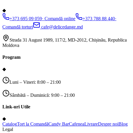
◆
+373 695 09 059
·
Comandă online
+373 788 88 440
·
Comandă torturi
cafe@delicedange.md
Strada 31 August 1989, 117/2, MD-2012, Chișinău, Republica
Moldova
Program
◆
Luni – Vineri: 8:00 – 21:00
Sâmbătă – Duminică: 9:00 – 21:00
Link-uri Utile
◆
Catalog
Tort la Comandă
Candy Bar
Cafenea
Livrare
Despre noi
Blog
Legal