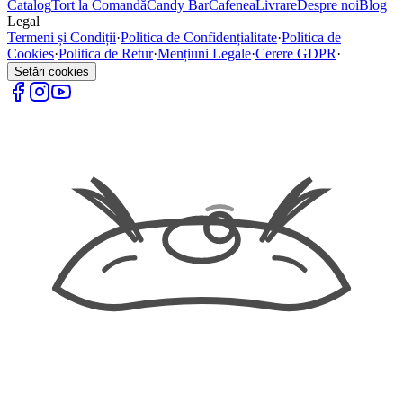
Catalog
Tort la Comandă
Candy Bar
Cafenea
Livrare
Despre noi
Blog
Legal
Termeni și Condiții
·
Politica de Confidențialitate
·
Politica de
Cookies
·
Politica de Retur
·
Mențiuni Legale
·
Cerere GDPR
·
Setări cookies