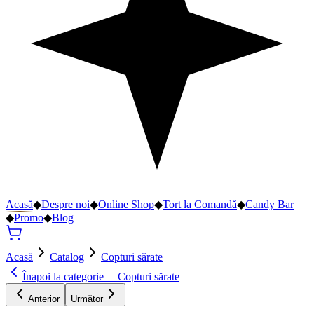
Acasă
◆
Despre noi
◆
Online Shop
◆
Tort la Comandă
◆
Candy Bar
◆
Promo
◆
Blog
Acasă
Catalog
Copturi sărate
Înapoi la categorie
—
Copturi sărate
Anterior
Următor