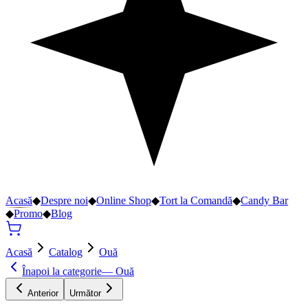
Acasă
◆
Despre noi
◆
Online Shop
◆
Tort la Comandă
◆
Candy Bar
◆
Promo
◆
Blog
Acasă
Catalog
Ouă
Înapoi la categorie
—
Ouă
Anterior
Următor