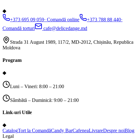
◆
+373 695 09 059
·
Comandă online
+373 788 88 440
·
Comandă torturi
cafe@delicedange.md
Strada 31 August 1989, 117/2, MD-2012, Chișinău, Republica
Moldova
Program
◆
Luni – Vineri: 8:00 – 21:00
Sâmbătă – Duminică: 9:00 – 21:00
Link-uri Utile
◆
Catalog
Tort la Comandă
Candy Bar
Cafenea
Livrare
Despre noi
Blog
Legal