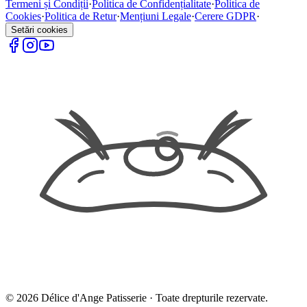
Termeni și Condiții
·
Politica de Confidențialitate
·
Politica de
Cookies
·
Politica de Retur
·
Mențiuni Legale
·
Cerere GDPR
·
Setări cookies
©
2026
Délice d'Ange Patisserie ·
Toate drepturile rezervate.