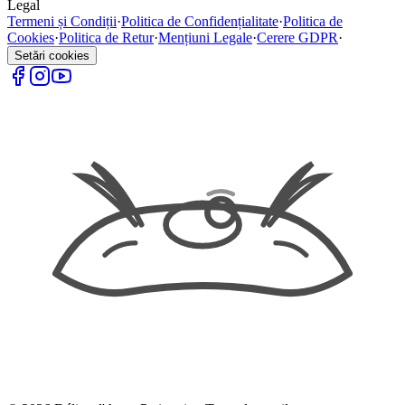
Legal
Termeni și Condiții
·
Politica de Confidențialitate
·
Politica de
Cookies
·
Politica de Retur
·
Mențiuni Legale
·
Cerere GDPR
·
Setări cookies