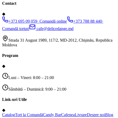
Contact
◆
+373 695 09 059
·
Comandă online
+373 788 88 440
·
Comandă torturi
cafe@delicedange.md
Strada 31 August 1989, 117/2, MD-2012, Chișinău, Republica
Moldova
Program
◆
Luni – Vineri: 8:00 – 21:00
Sâmbătă – Duminică: 9:00 – 21:00
Link-uri Utile
◆
Catalog
Tort la Comandă
Candy Bar
Cafenea
Livrare
Despre noi
Blog