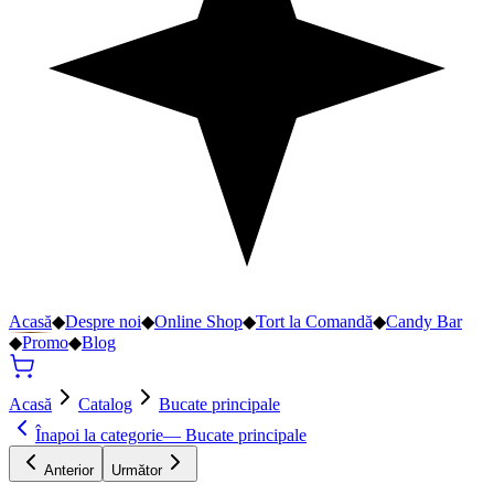
Acasă
◆
Despre noi
◆
Online Shop
◆
Tort la Comandă
◆
Candy Bar
◆
Promo
◆
Blog
Acasă
Catalog
Bucate principale
Înapoi la categorie
—
Bucate principale
Anterior
Următor