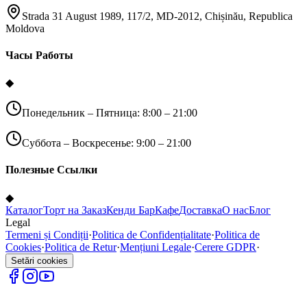
Strada 31 August 1989, 117/2, MD-2012, Chișinău, Republica
Moldova
Часы Работы
◆
Понедельник – Пятница: 8:00 – 21:00
Суббота – Воскресенье: 9:00 – 21:00
Полезные Ссылки
◆
Каталог
Торт на Заказ
Кенди Бар
Кафе
Доставка
О нас
Блог
Legal
Termeni și Condiții
·
Politica de Confidențialitate
·
Politica de
Cookies
·
Politica de Retur
·
Mențiuni Legale
·
Cerere GDPR
·
Setări cookies