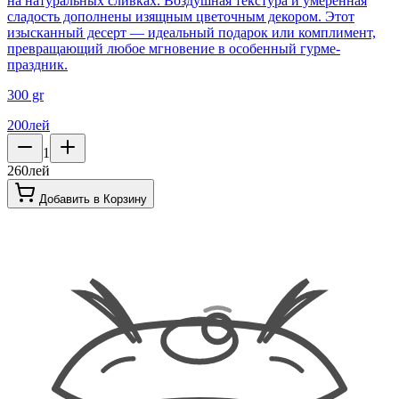
на натуральных сливках. Воздушная текстура и умеренная
сладость дополнены изящным цветочным декором. Этот
изысканный десерт — идеальный подарок или комплимент,
превращающий любое мгновение в особенный гурме-
праздник.
300 gr
200
лей
1
260
лей
Добавить в Корзину