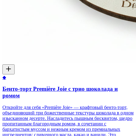
◆
Бенто-торт Première Joie с трио шоколада и
ромом
Откройте для себя «Première Joie» — крафтовый бенто-торт,
объединяющий три божественные текстуры шоколада в одном
изысканном десерте. Насладитесь пышным бисквитом, щедро
пропитанным благородным ромом, в сочетании с
бархатистым муссом и нежным кремом из премиальных
ингредиентов: сливочного масла, какао и ванили. Это