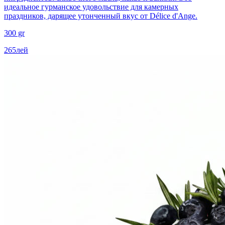
идеальное гурманское удовольствие для камерных
праздников, дарящее утонченный вкус от Délice d'Ange.
300 gr
265
лей