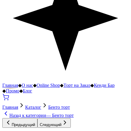
Главная
◆
О нас
◆
Online Shop
◆
Торт на Заказ
◆
Кенди Бар
◆
Промо
◆
Блог
Главная
Каталог
Бенто торт
Назад к категории
—
Бенто торт
Предыдущий
Следующий