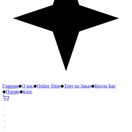
Главная
◆
О нас
◆
Online Shop
◆
Торт на Заказ
◆
Кенди Бар
◆
Промо
◆
Блог