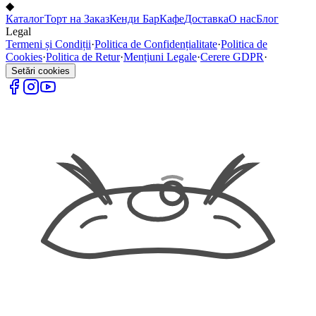
◆
Каталог
Торт на Заказ
Кенди Бар
Кафе
Доставка
О нас
Блог
Legal
Termeni și Condiții
·
Politica de Confidențialitate
·
Politica de
Cookies
·
Politica de Retur
·
Mențiuni Legale
·
Cerere GDPR
·
Setări cookies