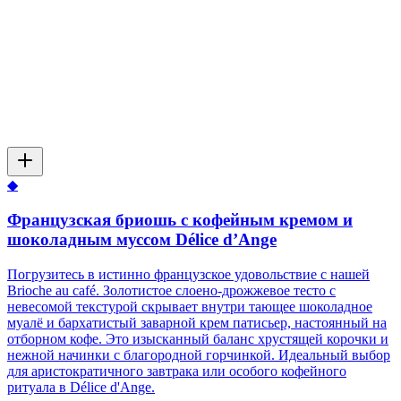
◆
Французская бриошь с кофейным кремом и
шоколадным муссом Délice d’Ange
Погрузитесь в истинно французское удовольствие с нашей
Brioche au café. Золотистое слоено-дрожжевое тесто с
невесомой текстурой скрывает внутри тающее шоколадное
муалё и бархатистый заварной крем патисьер, настоянный на
отборном кофе. Это изысканный баланс хрустящей корочки и
нежной начинки с благородной горчинкой. Идеальный выбор
для аристократичного завтрака или особого кофейного
ритуала в Délice d'Ange.