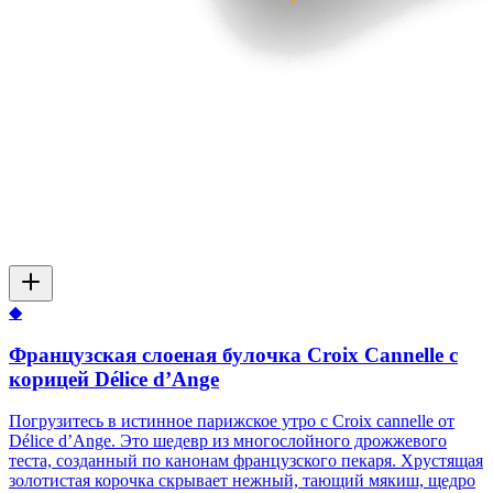
◆
Французская слоеная булочка Croix Сannelle с
корицей Délice d’Ange
Погрузитесь в истинное парижское утро с Croix cannelle от
Délice d’Ange. Это шедевр из многослойного дрожжевого
теста, созданный по канонам французского пекаря. Хрустящая
золотистая корочка скрывает нежный, тающий мякиш, щедро