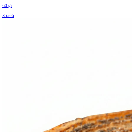
60 gr
35
лей