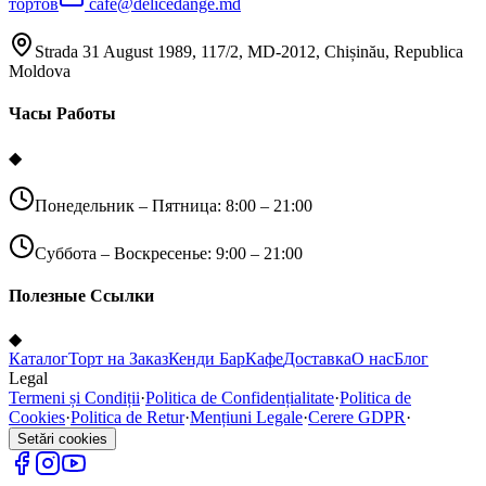
тортов
cafe@delicedange.md
Strada 31 August 1989, 117/2, MD-2012, Chișinău, Republica
Moldova
Часы Работы
◆
Понедельник – Пятница: 8:00 – 21:00
Суббота – Воскресенье: 9:00 – 21:00
Полезные Ссылки
◆
Каталог
Торт на Заказ
Кенди Бар
Кафе
Доставка
О нас
Блог
Legal
Termeni și Condiții
·
Politica de Confidențialitate
·
Politica de
Cookies
·
Politica de Retur
·
Mențiuni Legale
·
Cerere GDPR
·
Setări cookies