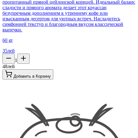
пропитанный пряной цейлонской корицей. Идеальный баланс
сладости и пряного аромата делает этот круассан
безупречным дополнением к утреннему кофе или
изысканным десертом для уютных встреч. Насладитесь
симфонией текстур и благородным вкусом классической
выпечки.
60 gr
35
лей
1
48
лей
Добавить в Корзину