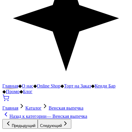
Главная
◆
О нас
◆
Online Shop
◆
Торт на Заказ
◆
Кенди Бар
◆
Промо
◆
Блог
Главная
Каталог
Венская выпечка
Назад к категории
—
Венская выпечка
Предыдущий
Следующий