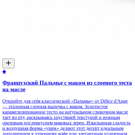
◆
Французский Пальмье с маком из слоеного теста
на масле
Откройте для себя классический «Пальмье» от Délice d'Ange
— эталонная слоеная выпечка с маком. Золотистое
карамелизированное тесто на натуральном сливочном масле
тает во рту, раскрываясь хрустящей текстурой и нежным
ореховым послевкусием маковых зерен. Изысканная сладость
и воздушная форма «ушек» делают этот десерт идеальным
дополнением к утреннему кофе или элегантным угощением