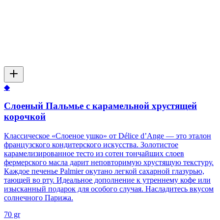
◆
Слоеный Пальмье с карамельной хрустящей
корочкой
Классическое «Слоеное ушко» от Délice d’Ange — это эталон
французского кондитерского искусства. Золотистое
карамелизированное тесто из сотен тончайших слоев
фермерского масла дарит неповторимую хрустящую текстуру.
Каждое печенье Palmier окутано легкой сахарной глазурью,
тающей во рту. Идеальное дополнение к утреннему кофе или
изысканный подарок для особого случая. Насладитесь вкусом
солнечного Парижа.
70 gr