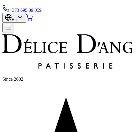
+373 695 09 059
Ru
Since 2002