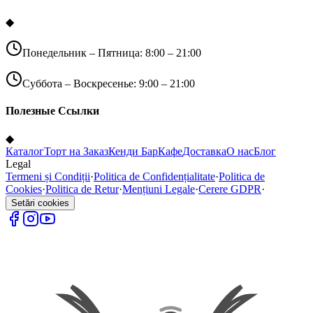
◆
Понедельник – Пятница: 8:00 – 21:00
Суббота – Воскресенье: 9:00 – 21:00
Полезные Ссылки
◆
Каталог
Торт на Заказ
Кенди Бар
Кафе
Доставка
О нас
Блог
Legal
Termeni și Condiții
·
Politica de Confidențialitate
·
Politica de
Cookies
·
Politica de Retur
·
Mențiuni Legale
·
Cerere GDPR
·
Setări cookies