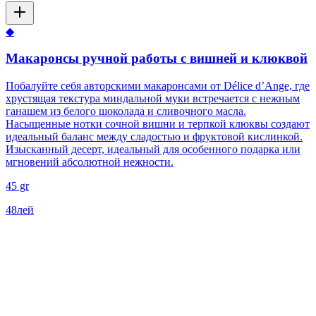
◆
Макаронсы ручной работы с вишней и клюквой
Побалуйте себя авторскими макаронсами от Délice d’Ange, где
хрустящая текстура миндальной муки встречается с нежным
ганашем из белого шоколада и сливочного масла.
Насыщенные нотки сочной вишни и терпкой клюквы создают
идеальный баланс между сладостью и фруктовой кислинкой.
Изысканный десерт, идеальный для особенного подарка или
мгновений абсолютной нежности.
45 gr
48
лей