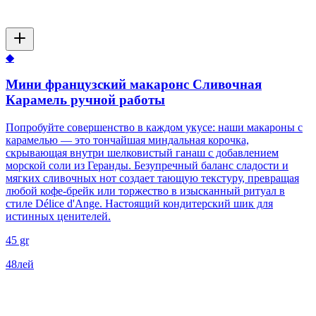
◆
Мини французский макаронс Сливочная
Карамель ручной работы
Попробуйте совершенство в каждом укусе: наши макароны с
карамелью — это тончайшая миндальная корочка,
скрывающая внутри шелковистый ганаш с добавлением
морской соли из Геранды. Безупречный баланс сладости и
мягких сливочных нот создает тающую текстуру, превращая
любой кофе-брейк или торжество в изысканный ритуал в
стиле Délice d'Ange. Настоящий кондитерский шик для
истинных ценителей.
45 gr
48
лей