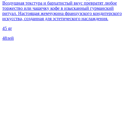
Воздушная текстура и бархатистый вкус превратят любое
торжество или чашечку кофе в изысканный гурманский
ритуал. Настоящая жемчужина французского кондитерского
искусства, созданная для эстетического наслаждения.
45 gr
48
лей