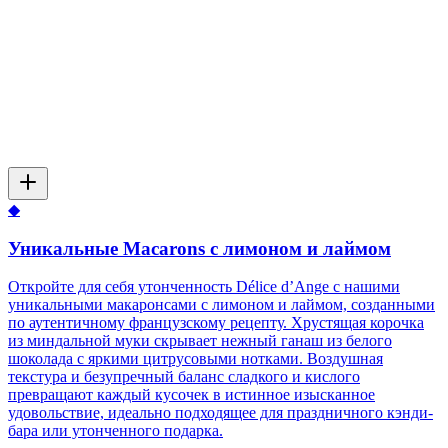
◆
Уникальные Macarons с лимоном и лаймом
Откройте для себя утонченность Délice d’Ange с нашими
уникальными макаронсами с лимоном и лаймом, созданными
по аутентичному французскому рецепту. Хрустящая корочка
из миндальной муки скрывает нежный ганаш из белого
шоколада с яркими цитрусовыми нотками. Воздушная
текстура и безупречный баланс сладкого и кислого
превращают каждый кусочек в истинное изысканное
удовольствие, идеально подходящее для праздничного кэнди-
бара или утонченного подарка.