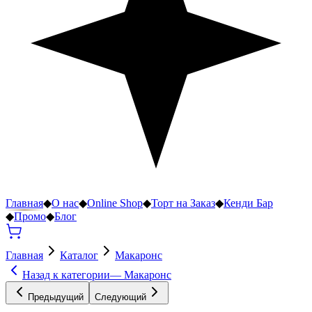
Главная
◆
О нас
◆
Online Shop
◆
Торт на Заказ
◆
Кенди Бар
◆
Промо
◆
Блог
Главная
Каталог
Макаронс
Назад к категории
—
Макаронс
Предыдущий
Следующий