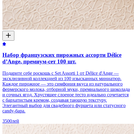
◆
Набор французских пирожных ассорти Délice
d’Ange, премиум-сет 100 шт.
Подарите себе роскошь с Set Assorti 1 от Délice d'Ange —
эксклюзивной коллекцией из 100 изысканных миниатюр.
Каждое пирожное — это симфония вкуса из натурального
фермерского молока, отборной муки, премиального шоколада
и сочных ягод. Хрустящее слоеное тесто идеально сочетается
с бархатистым кремом, создавая тающую текстуру.
Элегантный выбор для свадебного фуршета или статусного
candy-бара.
3500
лей