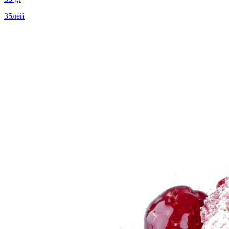
35
лей