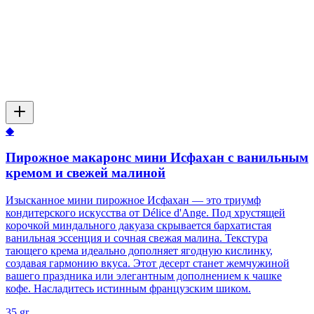
◆
Пирожное макаронс мини Исфахан с ванильным
кремом и свежей малиной
Изысканное мини пирожное Исфахан — это триумф
кондитерского искусства от Délice d'Ange. Под хрустящей
корочкой миндального дакуаза скрывается бархатистая
ванильная эссенция и сочная свежая малина. Текстура
тающего крема идеально дополняет ягодную кислинку,
создавая гармонию вкуса. Этот десерт станет жемчужиной
вашего праздника или элегантным дополнением к чашке
кофе. Насладитесь истинным французским шиком.
35 gr