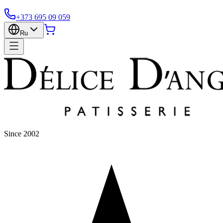
+373 695 09 059
Ru
Since 2002