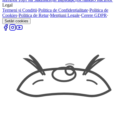
Legal
Termeni și Condiții
·
Politica de Confidențialitate
·
Politica de
Cookies
·
Politica de Retur
·
Mențiuni Legale
·
Cerere GDPR
·
Setări cookies