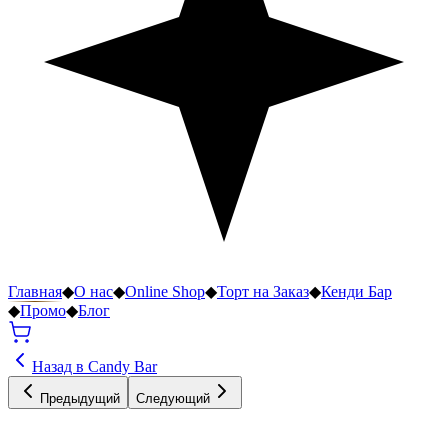
Главная
◆
О нас
◆
Online Shop
◆
Торт на Заказ
◆
Кенди Бар
◆
Промо
◆
Блог
Назад в Candy Bar
Предыдущий
Следующий