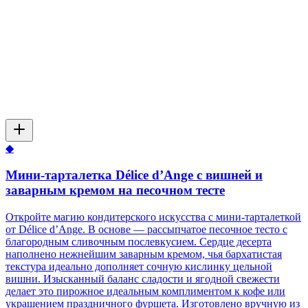
◆
Мини-тарталетка Délice d’Ange с вишней и
заварным кремом на песочном тесте
Откройте магию кондитерского искусства с мини-тарталеткой
от Délice d’Ange. В основе — рассыпчатое песочное тесто с
благородным сливочным послевкусием. Сердце десерта
наполнено нежнейшим заварным кремом, чья бархатистая
текстура идеально дополняет сочную кислинку цельной
вишни. Изысканный баланс сладости и ягодной свежести
делает это пирожное идеальным комплиментом к кофе или
украшением праздничного фуршета. Изготовлено вручную из