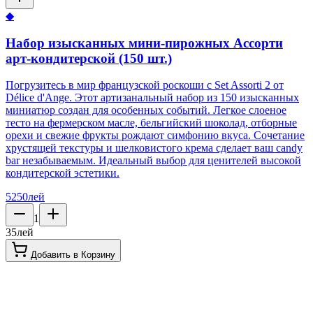
◆
Набор изысканных мини-пирожных Ассорти
арт-кондитерской (150 шт.)
Погрузитесь в мир французской роскоши с Set Assorti 2 от
Délice d'Ange. Этот артизанальный набор из 150 изысканных
миниатюр создан для особенных событий. Легкое слоеное
тесто на фермерском масле, бельгийский шоколад, отборные
орехи и свежие фрукты рождают симфонию вкуса. Сочетание
хрустящей текстуры и шелковистого крема сделает ваш candy
bar незабываемым. Идеальный выбор для ценителей высокой
кондитерской эстетики.
5250
лей
1
35
лей
Добавить в Корзину