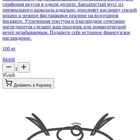
симфония вкусов в одном десерте. Бархатистый мусс из
премиального шоколада идеально дополняет кислинку спелой
вишни и нежное фисташковое пралине на воздушном
бисквите. Утонченная текстура и благородное сочетание
ингредиентов сделают ваш праздник или романтический
вечер незабываемым. Подарите себе истинное французское
наслаждение.
100 gr
84
лей
1
95
лей
Добавить в Корзину