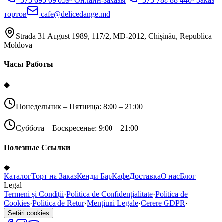
+373 695 09 059
·
Онлайн-заказы
+373 788 88 440
·
Заказ
тортов
cafe@delicedange.md
Strada 31 August 1989, 117/2, MD-2012, Chișinău, Republica
Moldova
Часы Работы
◆
Понедельник – Пятница: 8:00 – 21:00
Суббота – Воскресенье: 9:00 – 21:00
Полезные Ссылки
◆
Каталог
Торт на Заказ
Кенди Бар
Кафе
Доставка
О нас
Блог
Legal
Termeni și Condiții
·
Politica de Confidențialitate
·
Politica de
Cookies
·
Politica de Retur
·
Mențiuni Legale
·
Cerere GDPR
·
Setări cookies