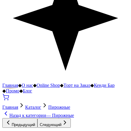
Главная
◆
О нас
◆
Online Shop
◆
Торт на Заказ
◆
Кенди Бар
◆
Промо
◆
Блог
Главная
Каталог
Пирожные
Назад к категории
—
Пирожные
Предыдущий
Следующий