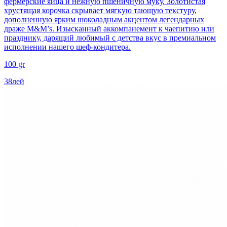
фермерские яйца и нежную пшеничную муку. Золотистая
хрустящая корочка скрывает мягкую тающую текстуру,
дополненную ярким шоколадным акцентом легендарных
драже M&M’s. Изысканный аккомпанемент к чаепитию или
празднику, дарящий любимый с детства вкус в премиальном
исполнении нашего шеф-кондитера.
100 gr
38
лей