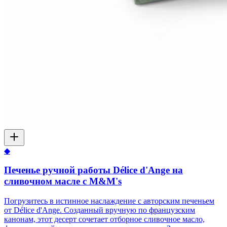
◆
Печенье ручной работы Délice d'Ange на
сливочном масле с M&M's
Погрузитесь в истинное наслаждение с авторским печеньем
от Délice d'Ange. Созданный вручную по французским
канонам, этот десерт сочетает отборное сливочное масло,