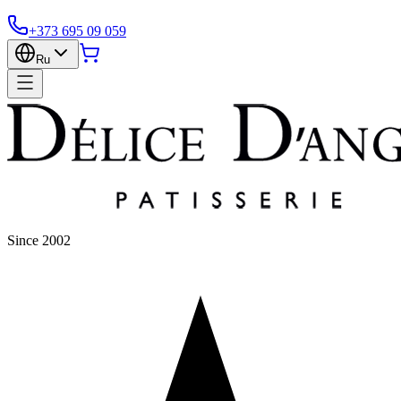
+373 695 09 059
Ru
Since 2002