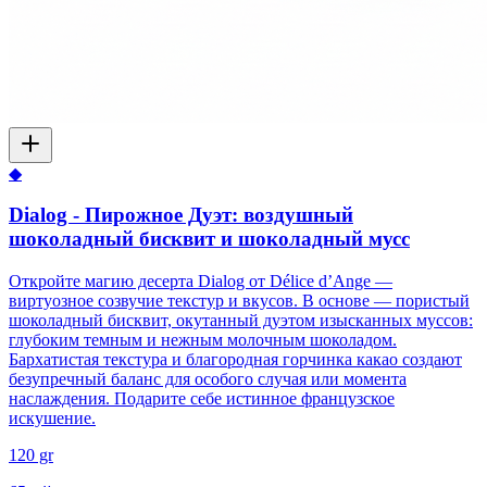
◆
Dialog - Пирожное Дуэт: воздушный
шоколадный бисквит и шоколадный мусс
Откройте магию десерта Dialog от Délice d’Ange —
виртуозное созвучие текстур и вкусов. В основе — пористый
шоколадный бисквит, окутанный дуэтом изысканных муссов:
глубоким темным и нежным молочным шоколадом.
Бархатистая текстура и благородная горчинка какао создают
безупречный баланс для особого случая или момента
наслаждения. Подарите себе истинное французское
искушение.
120 gr