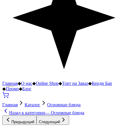
Главная
◆
О нас
◆
Online Shop
◆
Торт на Заказ
◆
Кенди Бар
◆
Промо
◆
Блог
Главная
Каталог
Основные блюда
Назад к категории
—
Основные блюда
Предыдущий
Следующий