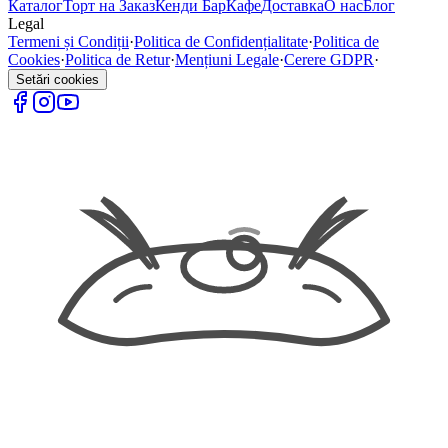
Каталог
Торт на Заказ
Кенди Бар
Кафе
Доставка
О нас
Блог
Legal
Termeni și Condiții
·
Politica de Confidențialitate
·
Politica de
Cookies
·
Politica de Retur
·
Mențiuni Legale
·
Cerere GDPR
·
Setări cookies