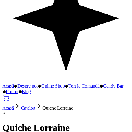
Acasă
◆
Despre noi
◆
Online Shop
◆
Tort la Comandă
◆
Candy Bar
◆
Promo
◆
Blog
Acasă
Catalog
Quiche Lorraine
Quiche Lorraine